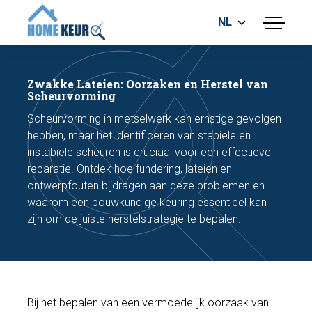
NL
menu
BOUWKUNDIGE KEURING
ENERGIELABEL
Zwakke Lateien: Oorzaken en Herstel van
MEETRAPPORT
Scheurvorming
FUNDERINGSRISICO ONDERZOEK
Scheurvorming in metselwerk kan ernstige gevolgen
hebben, maar het identificeren van stabiele en
instabiele scheuren is cruciaal voor een effectieve
reparatie. Ontdek hoe fundering, lateien en
ontwerpfouten bijdragen aan deze problemen en
waarom een bouwkundige keuring essentieel kan
zijn om de juiste herstelstrategie te bepalen.
Maak een afspraak
Bel nu
Bij het bepalen van een vermoedelijk oorzaak van