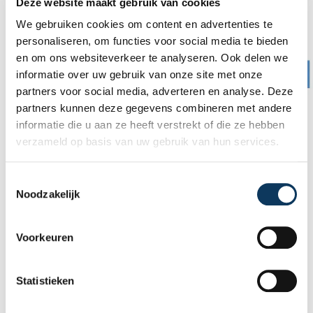
Deze website maakt gebruik van cookies
keuring
.
We gebruiken cookies om content en advertenties te
personaliseren, om functies voor social media te bieden
en om ons websiteverkeer te analyseren. Ook delen we
informatie over uw gebruik van onze site met onze
partners voor social media, adverteren en analyse. Deze
partners kunnen deze gegevens combineren met andere
informatie die u aan ze heeft verstrekt of die ze hebben
verzameld op basis van uw gebruik van hun services.
T
Noodzakelijk
o
e
s
Voorkeuren
t
e
Wilt u een afspraak maken voor een
m
Statistieken
bouwkundige keuring?
m
De kosten voor een bouwkundige keuring zijn (tot