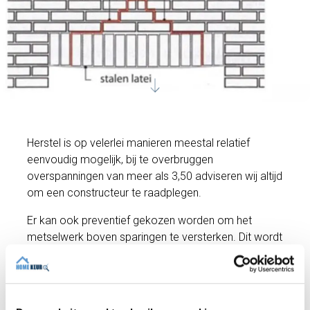
Herstel is op velerlei manieren meestal relatief
eenvoudig mogelijk, bij te overbruggen
overspanningen van meer als 3,50 adviseren wij altijd
om een constructeur te raadplegen.
Er kan ook preventief gekozen worden om het
metselwerk boven sparingen te versterken. Dit wordt
bijvoorbeeld aangeraden voordat (houten)kozijnen
worden vervangen door nieuw (kunststof) kozijnen.
Heeft u twijfel over bepaalde afwijkingen in uw
gevel? U heeft duidelijkheid na een
bouwkundige