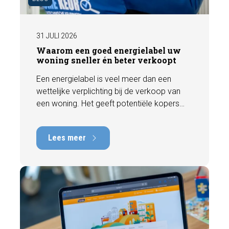
31 JULI 2026
Waarom een goed energielabel uw
woning sneller én beter verkoopt
Een energielabel is veel meer dan een
wettelijke verplichting bij de verkoop van
een woning. Het geeft potentiële kopers
direct inzicht in de energiezuinigheid van de
woning en kan een positieve invloed
Lees meer
hebben op de verkoopbaarheid en waarde.
In deze blog leggen we uit waarom een
actueel energielabel belangrijk is en hoe u
ervoor zorgt dat uw woning optimaal wordt
gepresenteerd aan de markt.