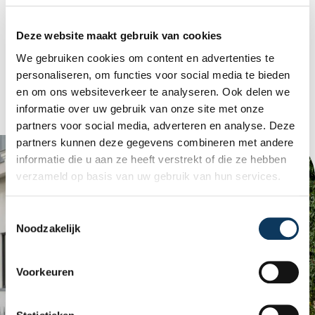
Maak een afspraak
Deze website maakt gebruik van cookies
We gebruiken cookies om content en advertenties te
Bekijk diensten
personaliseren, om functies voor social media te bieden
en om ons websiteverkeer te analyseren. Ook delen we
informatie over uw gebruik van onze site met onze
partners voor social media, adverteren en analyse. Deze
partners kunnen deze gegevens combineren met andere
informatie die u aan ze heeft verstrekt of die ze hebben
verzameld op basis van uw gebruik van hun services.
T
Noodzakelijk
o
e
s
Voorkeuren
t
e