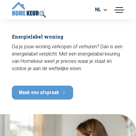
NL
menu
BOUWKUNDIGE KEURING
ENERGIELABEL
Energielabel woning
MEETRAPPORT
Ga je jouw woning verkopen of verhuren? Dan is een
FUNDERINGSRISICO ONDERZOEK
energielabel verplicht. Met een energielabel keuring
van Homekeur weet je precies waar je staat én
voldoe je aan de wettelijke eisen.
Maak een afspraak
Maak een afspraak
Bel nu