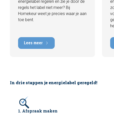
energielabel regelen en zie je door de
en
regels het label niet meer? Bij
z
Homekeur weet je precies waar je aan
vo
toe bent.
ge
he
Lees meer
In drie stappen je energielabel geregeld!
1. Afspraak maken