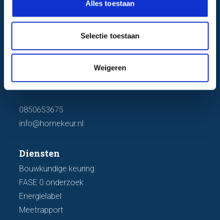
Alles toestaan
e
c
t
Selectie toestaan
i
Homekeur
e
Weigeren
Gieterijstraat 40
2984 AB Ridderkerk
0850653675
info@homekeur.nl
Diensten
Bouwkundige keuring
FASE 0 onderzoek
Energielabel
Meetrapport