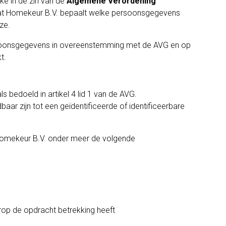
ke in de zin van de
Algemene Verordening
 dat Homekeur B.V. bepaalt welke persoonsgegevens
ze.
rsoonsgegevens in overeenstemming met de AVG en op
t.
bedoeld in artikel 4 lid 1 van de AVG.
aar zijn tot een geïdentificeerde of identificeerbare
 Homekeur B.V. onder meer de volgende
op de opdracht betrekking heeft