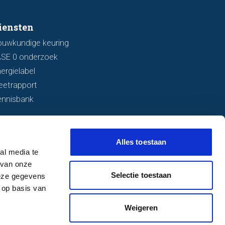
iensten
ouwkundige keuring
ASE 0 onderzoek
ergielabel
eetrapport
ennisbank
Alles toestaan
al media te
 van onze
Selectie toestaan
deze gegevens
 op basis van
Weigeren