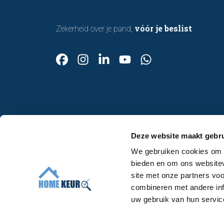
vóór je beslist
Zekerheid over je pand,
Contact
Deze website maakt gebru
Afspraak maken
We gebruiken cookies om c
Over ons
bieden en om ons websitev
Werken bij
site met onze partners vo
Algemene voorwaarden
combineren met andere inf
uw gebruik van hun servic
Voor makelaars