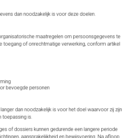
vens dan noodzakelijk is voor deze doelen.
organisatorische maatregelen om persoonsgegevens te
e toegang of onrechtmatige verwerking, conform artikel
rming
oor bevoegde personen
nger dan noodzakelijk is voor het doel waarvoor zij zijn
n toepassing is.
ges of dossiers kunnen gedurende een langere periode
chtingen, aansprakelijkheid en bewijsvoering. Na afloop