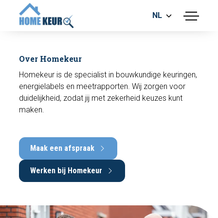
NL
menu
BOUWKUNDIGE KEURING
ENERGIELABEL
Over Homekeur
MEETRAPPORT
Homekeur is de specialist in bouwkundige keuringen,
FUNDERINGSRISICO ONDERZOEK
energielabels en meetrapporten. Wij zorgen voor
duidelijkheid, zodat jij met zekerheid keuzes kunt
maken.
Maak een afspraak
Maak een afspraak
Werken bij Homekeur
Bel nu