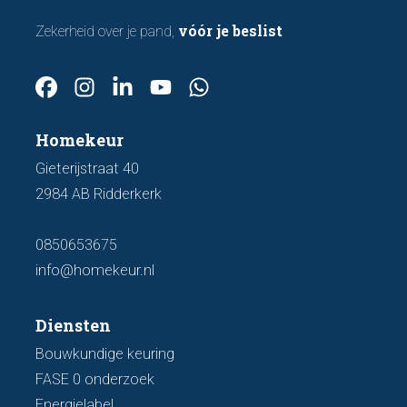
vóór je beslist
Zekerheid over je pand,
Homekeur
Gieterijstraat 40
2984 AB Ridderkerk
0850653675
info@homekeur.nl
Diensten
Bouwkundige keuring
FASE 0 onderzoek
Energielabel