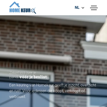
NL
menu
BOUWKUNDIGE KEURING
ENERGIELABEL
MEETRAPPORT
FUNDERINGSRISICO ONDERZOEK
Zekerheid over je
vóór je beslist
pand,
Maak een afspraak
Een keuring van Homekeur geeft je inzicht, overzicht
en rust. Voor iedereen die koopt, verkoopt of
Bel nu
verbouwt.