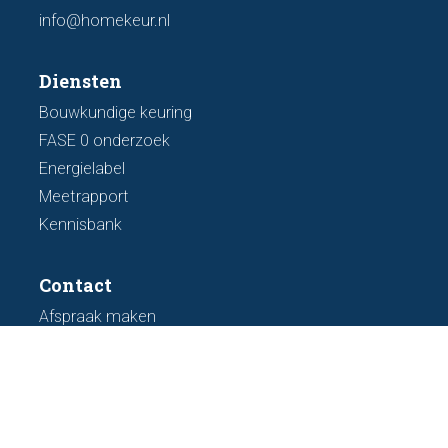
info@homekeur.nl
Diensten
Bouwkundige keuring
FASE 0 onderzoek
Energielabel
Meetrapport
Kennisbank
Contact
Afspraak maken
Over ons
Werken bij
Algemene voorwaarden
Voor makelaars