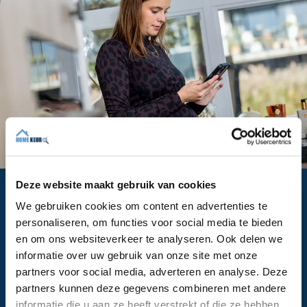
Deze website maakt gebruik van cookies
Je hoeft het niet zelf uit te zoeken
We gebruiken cookies om content en advertenties te
Een keuring roept vragen op. Wat wordt er precies
personaliseren, om functies voor social media te bieden
gecontroleerd? En wat als iets in het rapport niet
en om ons websiteverkeer te analyseren. Ook delen we
meteen duidelijk is? Bij Homekeur begin je met een
informatie over uw gebruik van onze site met onze
gesprek met onze binnendienst. Zij luisteren, denken
partners voor social media, adverteren en analyse. Deze
mee en plannen de juiste keuring in. De inspectie zelf
partners kunnen deze gegevens combineren met andere
wordt uitgevoerd door een ervaren inspecteur die
informatie die u aan ze heeft verstrekt of die ze hebben