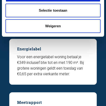
c
Een bouwkundige keuring kost €489
t
inclusief btw voor woningen tot 250 m². Is
Selectie toestaan
i
de woning groter? Dan rekenen we €0,65
e
per extra vierkante meter.
Weigeren
Energielabel
Voor een energielabel woning betaal je
€349 inclusief btw tot en met 190 m². Bij
grotere woningen geldt een toeslag van
€0,65 per extra vierkante meter.
Meetrapport