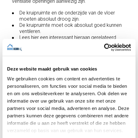
ventilatie openingen aanwezig zijn.
De kruipruimte en de onderzijde van de vloer
moeten absoluut droog zijn.
De kruipruimte moet ook absoluut goed kunnen
ventileren.
Lees hier een interessant hieraan gerelateerd
artikel over stalen liggers en onderslagbalken in
kruipruimtes.
In een
bouwkundig rapport
krijgt u niet alleen de
gebreken benoemd, maar geven we ook advies
om te herstellen of te verbeteren.
Deze website maakt gebruik van cookies
We gebruiken cookies om content en advertenties te
personaliseren, om functies voor social media te bieden
Recente artikelen
en om ons websiteverkeer te analyseren. Ook delen we
informatie over uw gebruik van onze site met onze
partners voor social media, adverteren en analyse. Deze
partners kunnen deze gegevens combineren met andere
informatie die u aan ze heeft verstrekt of die ze hebben
verzameld op basis van uw gebruik van hun services.