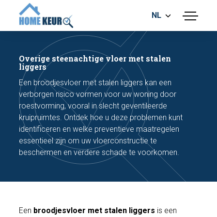
NL
menu
BOUWKUNDIGE KEURING
ENERGIELABEL
Overige steenachtige vloer met stalen
MEETRAPPORT
liggers
FUNDERINGSRISICO ONDERZOEK
Een broodjesvloer met stalen liggers kan een
verborgen risico vormen voor uw woning door
roestvorming, vooral in slecht geventileerde
kruipruimtes. Ontdek hoe u deze problemen kunt
identificeren en welke preventieve maatregelen
essentieel zijn om uw vloerconstructie te
beschermen en verdere schade te voorkomen.
Maak een afspraak
Bel nu
Een
broodjesvloer met stalen liggers
is een