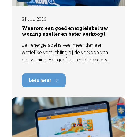
31 JULI 2026
Waarom een goed energielabel uw
woning sneller én beter verkoopt
Een energielabel is veel meer dan een
wettelijke verplichting bij de verkoop van
een woning. Het geeft potentiële kopers
direct inzicht in de energiezuinigheid van de
woning en kan een positieve invloed
Lees meer
hebben op de verkoopbaarheid en waarde.
In deze blog leggen we uit waarom een
actueel energielabel belangrijk is en hoe u
ervoor zorgt dat uw woning optimaal wordt
gepresenteerd aan de markt.