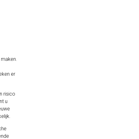
n maken.
eken er
 risico
nt u
ieuwe
lijk.
sche
ende