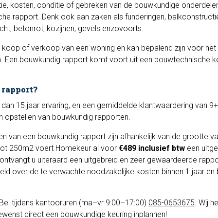
atie, kosten, conditie of gebreken van de bouwkundige onderdel
e rapport. Denk ook aan zaken als funderingen, balkconstructi
ocht, betonrot, kozijnen, gevels enzovoorts.
 de koop of verkoop van een woning en kan bepalend zijn voor het
n. Een bouwkundig rapport komt voort uit een
bouwtechnische ke
 rapport?
dan 15 jaar ervaring, en een gemiddelde klantwaardering van 9+
en opstellen van bouwkundig rapporten.
len van een bouwkundig rapport zijn afhankelijk van de grootte v
tot 250m2 voert Homekeur al voor
€489 inclusief btw
een uitge
j ontvangt u uiteraard een uitgebreid en zeer gewaardeerde rapp
kheid over de te verwachte noodzakelijke kosten binnen 1 jaar en 
Bel tijdens kantooruren (ma–vr 9:00–17:00)
085-0653675
. Wij h
ewenst direct een bouwkundige keuring inplannen!