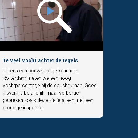
Te veel vocht achter de tegels
Tijdens een bouwkundige keuring in
Rotterdam meten we een hoog
vochtpercentage bij de douchekraan. Goed
kitwerk is belangrijk, maar verborgen
gebreken zoals deze zie je alleen met een
grondige inspectie.