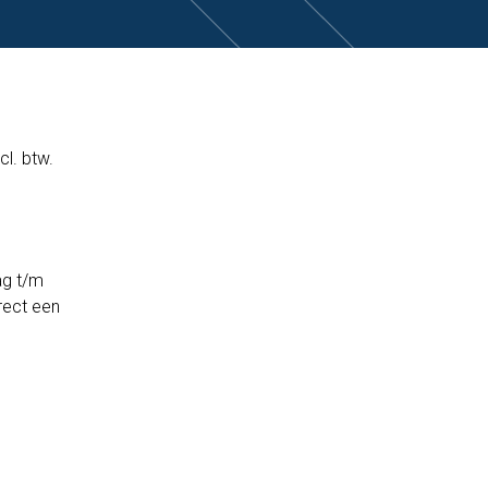
cl. btw.
ag t/m
rect een