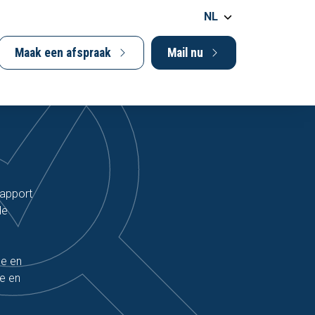
NL
Maak een afspraak
Mail nu
rapport
de
de en
e en