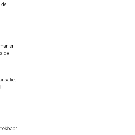
u de
 manier
ns de
risatie,
l
trekbaar