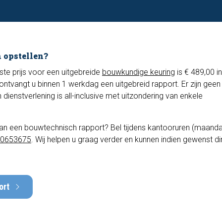
 opstellen?
aste prijs voor een uitgebreide
bouwkundige keuring
is € 489,00 in
ontvangt u binnen 1 werkdag een uitgebreid rapport. Er zijn geen
dienstverlening is all-inclusive met uitzondering van enkele
van een bouwtechnisch rapport? Bel tijdens kantooruren (maand
-0653675
. Wij helpen u graag verder en kunnen indien gewenst di
ort