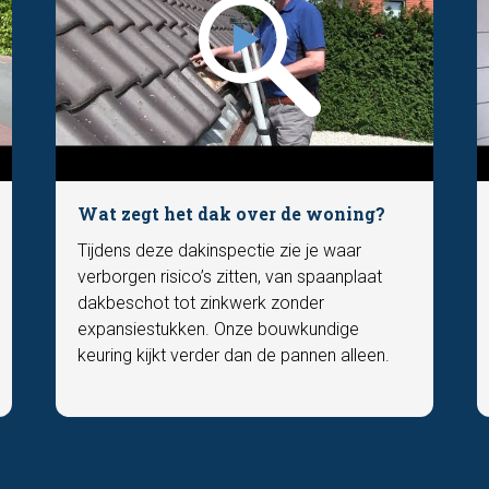
Wat zegt het dak over de woning?
Tijdens deze dakinspectie zie je waar
verborgen risico’s zitten, van spaanplaat
dakbeschot tot zinkwerk zonder
expansiestukken. Onze bouwkundige
keuring kijkt verder dan de pannen alleen.