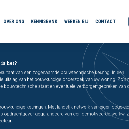
OVER ONS
KENNISBANK
WERKEN BIJ
CONTACT
is het?
resultaat van een zogenaamde bouwtechnische keuring. In een
de uitslag van het bouwkundige onderzoek van uw woning. Zo’n 
 de bouwtechnische staat en eventuele verborgen gebreken van 
bouwkundige keuringen. Met landelijk netwerk van eigen opgelei
als opdrachtgever gegarandeerd van een gemotiveerde werkwijz
cteur.