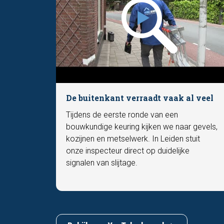
De buitenkant verraadt vaak al veel
Tijdens de eerste ronde van een
bouwkundige keuring kijken we naar gevels,
kozijnen en metselwerk. In Leiden stuit
onze inspecteur direct op duidelijke
signalen van slijtage.