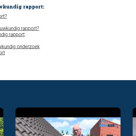
wkundig rapport:
ort?
ouwkundig rapport?
dig rapport
wkundig onderzoek
ort