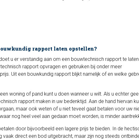
 bouwkundig rapport laten opstellen?
doet u er verstandig aan om een bouwtechnisch rapport te late
technisch rapport opvragen en gebruiken bij onder meer
ijs. Uit een bouwkundig rapport blijkt namelijk of en welke gebr
en woning of pand kunt u doen wanneer u wilt. Als u echter geen
echnisch rapport maken in uw bedenktijd. Aan de hand hiervan ku
oorgaan, maar ook weten of u niet teveel gaat betalen voor uw n
waar nog heel veel aan gedaan moet worden, is minder aantrekke
betalen door bijvoorbeeld een lagere prijs te bieden. In de hecti
 vaak direct een bod uitgebracht, maar zijn nog steeds ontbind