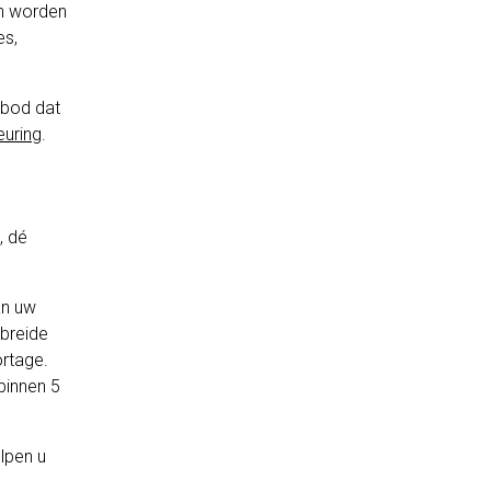
en worden
es,
 bod dat
uring
.
, dé
an uw
breide
ortage.
binnen 5
elpen u