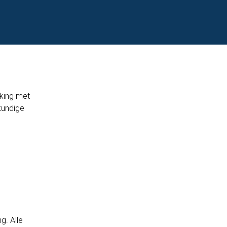
rking met
kundige
g. Alle