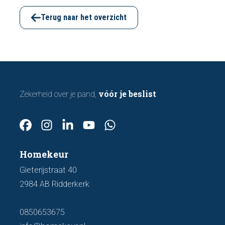
funderingsschade of verzakkingen. In dit
artikel bespreken we zeven belangrijke
Terug naar het overzicht
kenmerken waarop u kunt letten voordat u
een bod uitbrengt.
vóór je beslist
Zekerheid over je pand,
Homekeur
Gieterijstraat 40
2984 AB Ridderkerk
0850653675