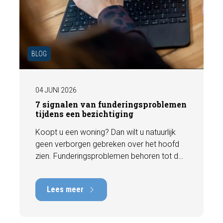
BLOG
04 JUNI 2026
7 signalen van funderingsproblemen
tijdens een bezichtiging
Koopt u een woning? Dan wilt u natuurlijk
geen verborgen gebreken over het hoofd
zien. Funderingsproblemen behoren tot de
meest kostbare gebreken die een woning
kan hebben, met herstelkosten die kunnen
Lees meer
oplopen tot tienduizenden euro's. Gelukkig
zijn er tijdens een bezichtiging vaak al
signalen zichtbaar die kunnen wijzen op