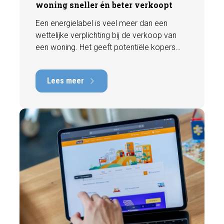
woning sneller én beter verkoopt
Een energielabel is veel meer dan een
wettelijke verplichting bij de verkoop van
een woning. Het geeft potentiële kopers
direct inzicht in de energiezuinigheid van de
woning en kan een positieve invloed
Lees meer
hebben op de verkoopbaarheid en waarde.
In deze blog leggen we uit waarom een
actueel energielabel belangrijk is en hoe u
ervoor zorgt dat uw woning optimaal wordt
gepresenteerd aan de markt.