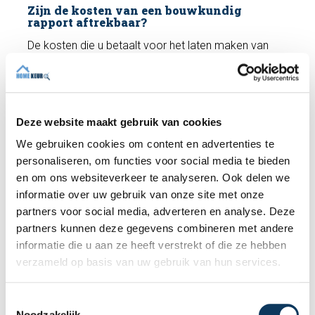
Zijn de kosten van een bouwkundig
rapport aftrekbaar?
De kosten die u betaalt voor het laten maken van
een bouwkundig rapport zijn in veel gevallen
aftrekbaar in uw belastingaangifte, mits deze
samenhangen met het afsluiten van de hypotheek
vanwege een aankoop, verbetering of onderhoud
Deze website maakt gebruik van cookies
van de woning.
We gebruiken cookies om content en advertenties te
personaliseren, om functies voor social media te bieden
Bouwkundig rapport vs. bouwkundig
en om ons websiteverkeer te analyseren. Ook delen we
onderzoek
informatie over uw gebruik van onze site met onze
partners voor social media, adverteren en analyse. Deze
Er worden veel termen gebruikt om een bouwkundig
partners kunnen deze gegevens combineren met andere
onderzoek of bouwtechnisch rapport te beschrijven.
informatie die u aan ze heeft verstrekt of die ze hebben
Denk aan: bouwtechnische keuring, bouwkundige
verzameld op basis van uw gebruik van hun services.
keuring, bouwkundig onderzoek, bouwkundig
rapport.
T
Feitelijk komen alle termen op hetzelfde neer. Echter,
Noodzakelijk