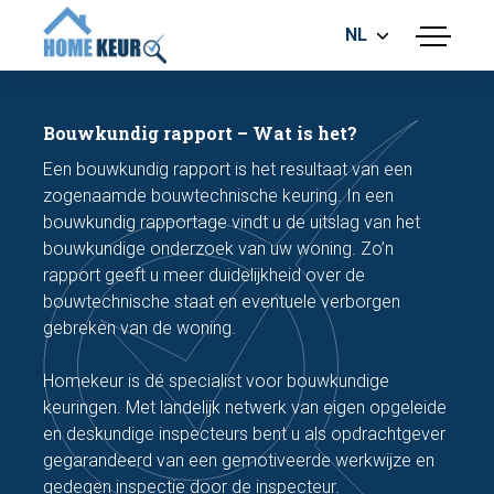
NL
menu
BOUWKUNDIGE KEURING
ENERGIELABEL
Bouwkundig rapport – Wat is het?
MEETRAPPORT
Een bouwkundig rapport is het resultaat van een
FUNDERINGSRISICO ONDERZOEK
zogenaamde bouwtechnische keuring. In een
bouwkundig rapportage vindt u de uitslag van het
bouwkundige onderzoek van uw woning. Zo’n
rapport geeft u meer duidelijkheid over de
bouwtechnische staat en eventuele verborgen
gebreken van de woning.
Maak een afspraak
Homekeur is dé specialist voor bouwkundige
keuringen. Met landelijk netwerk van eigen opgeleide
en deskundige inspecteurs bent u als opdrachtgever
Bel nu
gegarandeerd van een gemotiveerde werkwijze en
gedegen inspectie door de inspecteur.