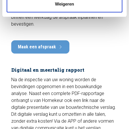
ons op via
085-0653675
of vraag de keuring aan via
Weigeren
ons
online formulier
. Wij zullen op werkdagen uiterlijk
binnen één werkdag de afspraak inplannen en
bevestigen.
Maak een afspraak
Digitaal en meertalig rapport
Na de inspectie van uw woning worden de
bevindingen opgenomen in een bouwkundige
analyse. Naast een complete PDF-rapportage
ontvangt u van Homekeur ook een link naar de
digitale presentatie van uw bouwtechnische verslag.
Dit digitale verslag kunt u omzetten in alle talen,
zonder extra kosten! Via de APP of andere vormen
van digitale communicatie kunt u het verslag