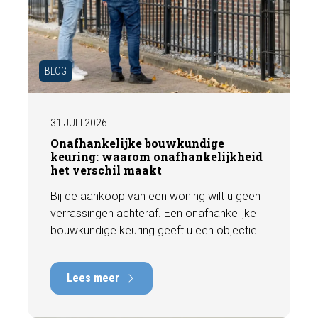
BLOG
31 JULI 2026
Onafhankelijke bouwkundige
keuring: waarom onafhankelijkheid
het verschil maakt
Bij de aankoop van een woning wilt u geen
verrassingen achteraf. Een onafhankelijke
bouwkundige keuring geeft u een objectief
beeld van de technische staat van de
woning, inclusief eventuele gebreken,
Lees meer
onderhoudspunten en te verwachten
herstelkosten. In deze blog leest u waarom
onafhankelijkheid zo belangrijk is en hoe