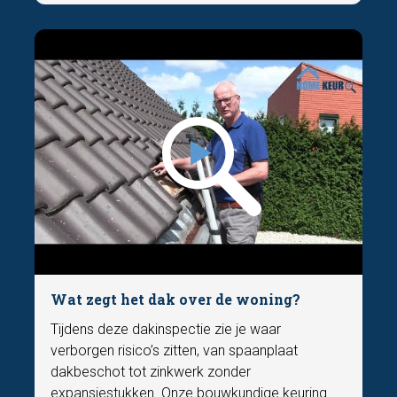
Wat zegt het dak over de woning?
Tijdens deze dakinspectie zie je waar
verborgen risico’s zitten, van spaanplaat
dakbeschot tot zinkwerk zonder
expansiestukken. Onze bouwkundige keuring