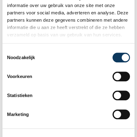
informatie over uw gebruik van onze site met onze
Maak een afspraak
partners voor social media, adverteren en analyse. Deze
partners kunnen deze gegevens combineren met andere
informatie die u aan ze heeft verstrekt of die ze hebben
verzameld op basis van uw gebruik van hun services.
Recente artikelen
T
Noodzakelijk
o
e
s
Voorkeuren
t
e
m
Statistieken
m
i
Marketing
n
g
s