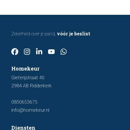
een bod uitbrengt.
vóór je beslist
Zekerheid over je pand,
Homekeur
Gieterijstraat 40
2984 AB Ridderkerk
0850653675
info@homekeur.nl
Diensten