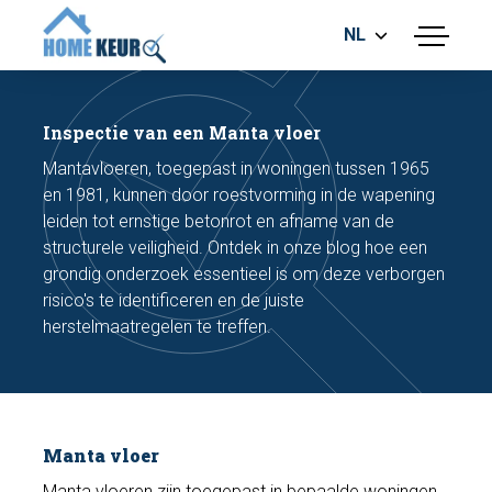
NL
menu
BOUWKUNDIGE KEURING
ENERGIELABEL
Inspectie van een Manta vloer
MEETRAPPORT
Mantavloeren, toegepast in woningen tussen 1965
FUNDERINGSRISICO ONDERZOEK
en 1981, kunnen door roestvorming in de wapening
leiden tot ernstige betonrot en afname van de
structurele veiligheid. Ontdek in onze blog hoe een
grondig onderzoek essentieel is om deze verborgen
risico's te identificeren en de juiste
herstelmaatregelen te treffen.
Maak een afspraak
Bel nu
Manta vloer
Manta vloeren zijn toegepast in bepaalde woningen,