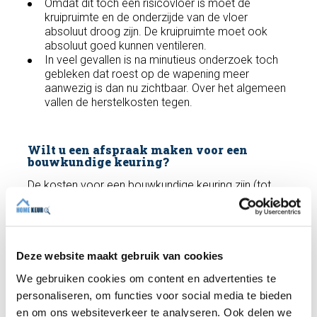
Omdat dit toch een risicovloer is moet de
kruipruimte en de onderzijde van de vloer
absoluut droog zijn. De kruipruimte moet ook
absoluut goed kunnen ventileren.
In veel gevallen is na minutieus onderzoek toch
gebleken dat roest op de wapening meer
aanwezig is dan nu zichtbaar. Over het algemeen
vallen de herstelkosten tegen.
Wilt u een afspraak maken voor een
bouwkundige keuring?
De kosten voor een bouwkundige keuring zijn (tot
250 m²) slechts €489 inclusief btw. Hiervoor voeren
wij een uitgebreide
bouwkundige keuring
uit en
ontvangt u een bouwkundig rapport. Heeft u vragen?
Wij helpen u graag verder en kunnen indien gewenst
Deze website maakt gebruik van cookies
direct een afspraak met een deskundige inspecteur
We gebruiken cookies om content en advertenties te
inplannen!
personaliseren, om functies voor social media te bieden
en om ons websiteverkeer te analyseren. Ook delen we