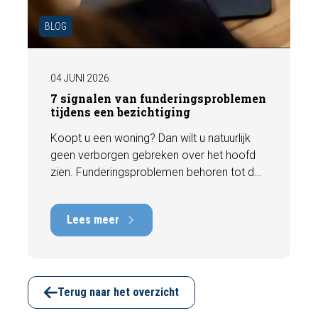
BLOG
04 JUNI 2026
7 signalen van funderingsproblemen
tijdens een bezichtiging
Koopt u een woning? Dan wilt u natuurlijk
geen verborgen gebreken over het hoofd
zien. Funderingsproblemen behoren tot de
meest kostbare gebreken die een woning
kan hebben, met herstelkosten die kunnen
Lees meer
oplopen tot tienduizenden euro's. Gelukkig
zijn er tijdens een bezichtiging vaak al
signalen zichtbaar die kunnen wijzen op
funderingsschade of verzakkingen. In dit
artikel bespreken we zeven belangrijke
Terug naar het overzicht
kenmerken waarop u kunt letten voordat u