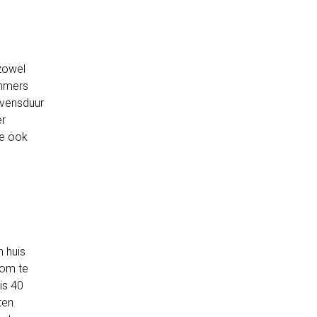
 zowel
immers
evensduur
er
ke ook
 huis
 om te
is 40
ten