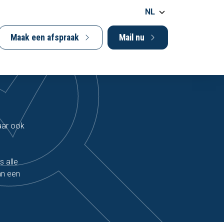
NL
Maak een afspraak
Mail nu
maar ook
s alle
an een