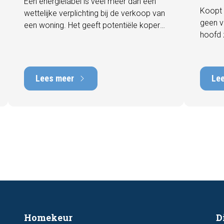
Een energielabel is veel meer dan een
Koopt 
wettelijke verplichting bij de verkoop van
geen v
een woning. Het geeft potentiële kopers
hoofd 
direct inzicht in de energiezuinigheid van
behore
de woning en kan een positieve invloed
gebrek
hebben op de verkoopbaarheid en
met he
waarde. In deze blog leggen we uit
Lees meer
Le
tot tie
waarom een actueel energielabel
tijdens
belangrijk is en hoe u ervoor zorgt dat uw
zichtb
woning optimaal wordt gepresenteerd
funder
aan de markt.
artike
kenmer
u een 
Homekeur
D