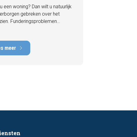
u een woning? Dan wilt u natuurlijk
erborgen gebreken over het
zien. Funderingsproblemen
n tot de meest kostbare
en die een woning kan hebben,
rstelkosten die kunnen oplopen
es meer
nduizenden euro's. Gelukkig zijn er
 een bezichtiging vaak al signalen
aar die kunnen wijzen op
ingsschade of verzakkingen. In dit
l bespreken we zeven belangrijke
ken waarop u kunt letten voordat
bod uitbrengt.
iensten