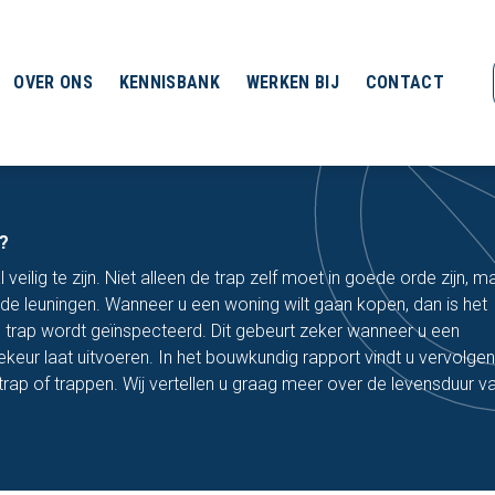
OVER ONS
KENNISBANK
WERKEN BIJ
CONTACT
?
 veilig te zijn. Niet alleen de trap zelf moet in goede orde zijn, 
ls de leuningen. Wanneer u een woning wilt gaan kopen, dan is het
 trap wordt geïnspecteerd. Dit gebeurt zeker wanneer u een
ur laat uitvoeren. In het bouwkundig rapport vindt u vervolgen
trap of trappen. Wij vertellen u graag meer over de levensduur v