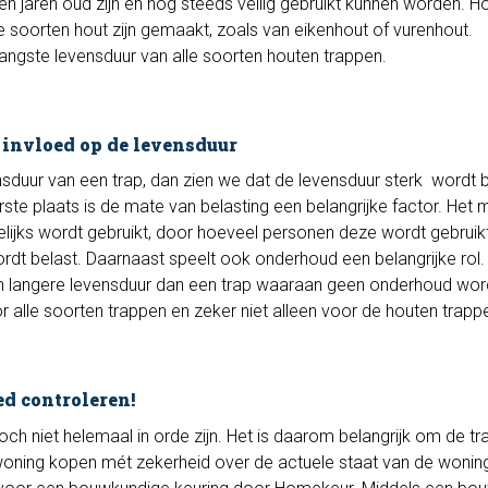
en jaren oud zijn en nog steeds veilig gebruikt kunnen worden. H
e soorten hout zijn gemaakt, zoals van eikenhout of vurenhout.
ngste levensduur van alle soorten houten trappen.
 invloed op de levensduur
sduur van een trap, dan zien we dat de levensduur sterk wordt 
ste plaats is de mate van belasting een belangrijke factor. Het 
gelijks wordt gebruikt, door hoeveel personen deze wordt gebruik
dt belast. Daarnaast speelt ook onderhoud een belangrijke rol.
n langere levensduur dan een trap waaraan geen onderhoud wor
r alle soorten trappen en zeker niet alleen voor de houten trapp
ed controleren!
toch niet helemaal in orde zijn. Het is daarom belangrijk om de t
n woning kopen mét zekerheid over de actuele staat van de woning