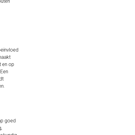
outen
beïnvloed
maakt
t en op
 Een
dt
en.
rap goed
,