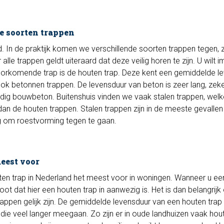
se soorten trappen
d. In de praktijk komen we verschillende soorten trappen tegen,
 alle trappen geldt uiteraard dat deze veilig horen te zijn. U wilt 
oorkomende trap is de houten trap. Deze kent een gemiddelde l
ook betonnen trappen. De levensduur van beton is zeer lang, zek
g bouwbeton. Buitenshuis vinden we vaak stalen trappen, wel
an de houten trappen. Stalen trappen zijn in de meeste gevallen
 om roestvorming tegen te gaan.
eest voor
n trap in Nederland het meest voor in woningen. Wanneer u een
oot dat hier een houten trap in aanwezig is. Het is dan belangrijk
rappen gelijk zijn. De gemiddelde levensduur van een houten trap 
n die veel langer meegaan. Zo zijn er in oude landhuizen vaak hou