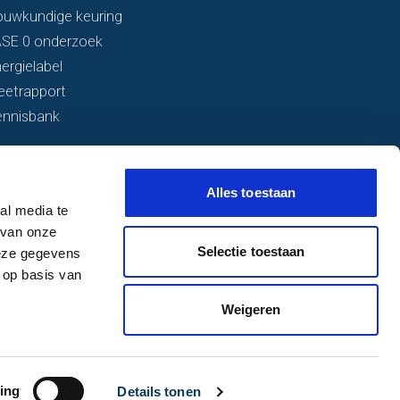
ouwkundige keuring
ASE 0 onderzoek
ergielabel
eetrapport
ennisbank
Alles toestaan
al media te
 van onze
Selectie toestaan
deze gegevens
 op basis van
Weigeren
ing
Details tonen
Website: