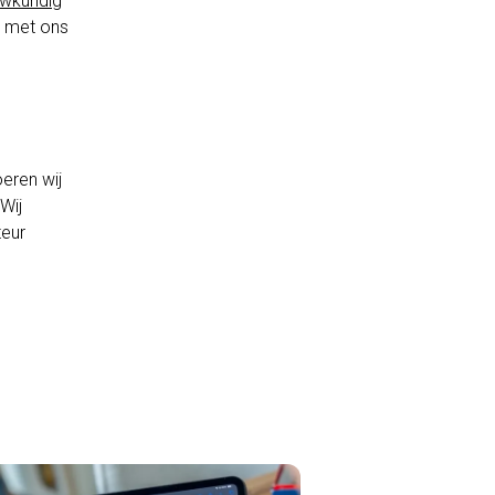
wkundig
t met ons
eren wij
Wij
teur