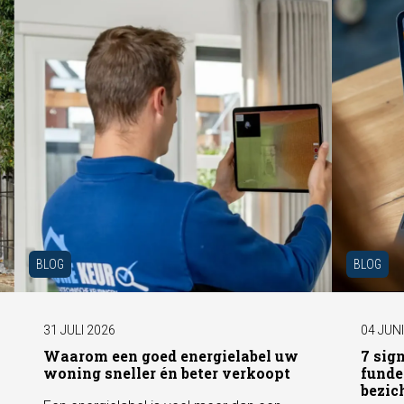
BLOG
BLOG
31 JULI 2026
04 JUN
Waarom een goed energielabel uw
7 sig
woning sneller én beter verkoopt
funde
bezic