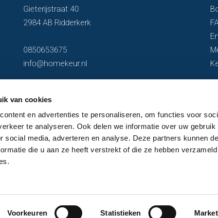
Gieterijstraat 40
B
2984 AB Ridderkerk
F
En
0850653675
M
info@homekeur.nl
K
ik van cookies
ontent en advertenties te personaliseren, om functies voor soci
erkeer te analyseren. Ook delen we informatie over uw gebruik
or social media, adverteren en analyse. Deze partners kunnen 
ormatie die u aan ze heeft verstrekt of die ze hebben verzameld
es.
Voorkeuren
Statistieken
Market
n