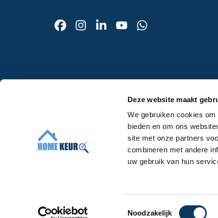
Contact
Deze website maakt gebru
Afspraak maken
We gebruiken cookies om c
Over ons
bieden en om ons websitev
Werken bij
site met onze partners vo
Algemene voorwaarden
combineren met andere inf
uw gebruik van hun servic
Voor makelaars
T
Noodzakelijk
© 2026 Homekeur
Privacy
Algemene voorwaarde