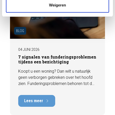
Weigeren
BLOG
04 JUNI 2026
7 signalen van funderingsproblemen
tijdens een bezichtiging
Koopt u een woning? Dan wilt u natuurlijk
geen verborgen gebreken over het hoofd
zien. Funderingsproblemen behoren tot de
meest kostbare gebreken die een woning
kan hebben, met herstelkosten die kunnen
Lees meer
oplopen tot tienduizenden euro's. Gelukkig
zijn er tijdens een bezichtiging vaak al
signalen zichtbaar die kunnen wijzen op