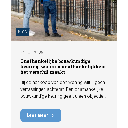
BLOG
31 JULI 2026
Onafhankelijke bouwkundige
keuring: waarom onafhankelijkheid
het verschil maakt
Bij de aankoop van een woning wilt u geen
verrassingen achteraf. Een onafhankelijke
bouwkundige keuring geeft u een objectief
beeld van de technische staat van de
woning, inclusief eventuele gebreken,
Lees meer
onderhoudspunten en te verwachten
herstelkosten. In deze blog leest u waarom