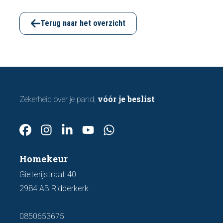
funderingsschade of verzakkingen. In dit
artikel bespreken we zeven belangrijke
Terug naar het overzicht
kenmerken waarop u kunt letten voordat u
een bod uitbrengt.
vóór je beslist
Zekerheid over je pand,
Homekeur
Gieterijstraat 40
2984 AB Ridderkerk
0850653675