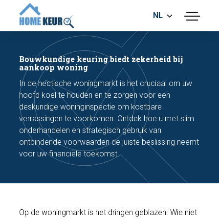
NL
menu
BOUWKUNDIGE KEURING
ENERGIELABEL
Bouwkundige keuring biedt zekerheid bij
MEETRAPPORT
aankoop woning
FUNDERINGSRISICO ONDERZOEK
In de hectische woningmarkt is het cruciaal om uw
hoofd koel te houden en te zorgen voor een
deskundige woninginspectie om kostbare
verrassingen te voorkomen. Ontdek hoe u met slim
onderhandelen en strategisch gebruik van
ontbindende voorwaarden de juiste beslissing neemt
voor uw financiële toekomst.
Maak een afspraak
Bel nu
Op de woningmarkt is het dringen geblazen. Wie niet