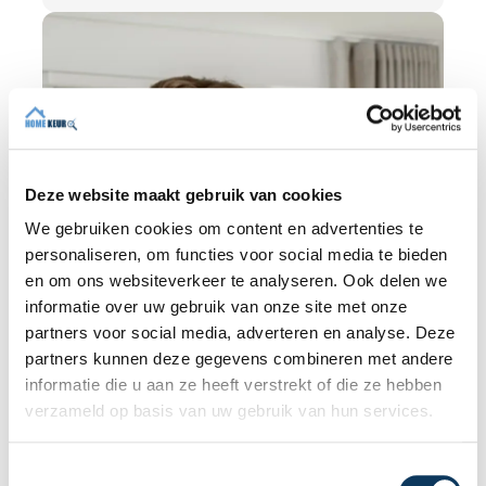
onafhankelijkheid zo belangrijk is en hoe
een deskundige bouwkundige inspectie u
helpt om met vertrouwen een woning te
kopen of te verkopen.
Deze website maakt gebruik van cookies
We gebruiken cookies om content en advertenties te
personaliseren, om functies voor social media te bieden
en om ons websiteverkeer te analyseren. Ook delen we
informatie over uw gebruik van onze site met onze
partners voor social media, adverteren en analyse. Deze
partners kunnen deze gegevens combineren met andere
BLOG
informatie die u aan ze heeft verstrekt of die ze hebben
verzameld op basis van uw gebruik van hun services.
31 JULI 2026
T