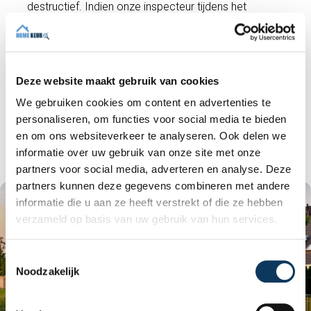
destructief. Indien onze inspecteur tijdens het
onderzoek makkelijk visueel waarneembaar asbest
aantreft, dan zal dit natuurlijk wel vermeld worden in
het rapport. De inspectie is echter geen
asbestinventarisatie. Ook eventuele verborgen
Deze website maakt gebruik van cookies
gebreken die na het verwijderen van
We gebruiken cookies om content en advertenties te
wandafwerkingen, aftimmeringen etc. zichtbaar
personaliseren, om functies voor social media te bieden
worden, vallen buiten de scope van deze visuele
en om ons websiteverkeer te analyseren. Ook delen we
bouwtechnische keuring.
informatie over uw gebruik van onze site met onze
partners voor social media, adverteren en analyse. Deze
partners kunnen deze gegevens combineren met andere
informatie die u aan ze heeft verstrekt of die ze hebben
verzameld op basis van uw gebruik van hun services.
T
Noodzakelijk
o
e
s