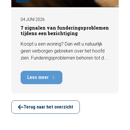
04 JUNI 2026
7 signalen van funderingsproblemen
tijdens een bezichtiging
Koopt u een woning? Dan wilt u natuurlijk
geen verborgen gebreken over het hoofd
zien. Funderingsproblemen behoren tot de
meest kostbare gebreken die een woning
kan hebben, met herstelkosten die kunnen
Lees meer
oplopen tot tienduizenden euro's. Gelukkig
zijn er tijdens een bezichtiging vaak al
signalen zichtbaar die kunnen wijzen op
funderingsschade of verzakkingen. In dit
artikel bespreken we zeven belangrijke
Terug naar het overzicht
kenmerken waarop u kunt letten voordat u
een bod uitbrengt.