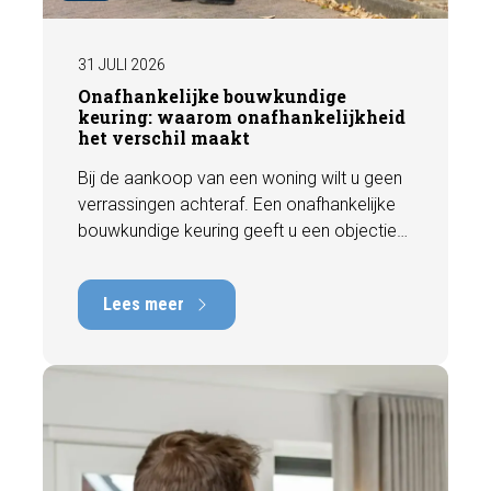
31 JULI 2026
Onafhankelijke bouwkundige
keuring: waarom onafhankelijkheid
het verschil maakt
Bij de aankoop van een woning wilt u geen
verrassingen achteraf. Een onafhankelijke
bouwkundige keuring geeft u een objectief
beeld van de technische staat van de
woning, inclusief eventuele gebreken,
Lees meer
onderhoudspunten en te verwachten
herstelkosten. In deze blog leest u waarom
onafhankelijkheid zo belangrijk is en hoe
een deskundige bouwkundige inspectie u
helpt om met vertrouwen een woning te
kopen of te verkopen.