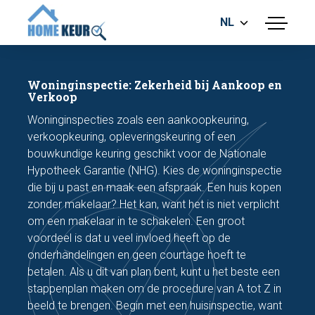
NL
menu
BOUWKUNDIGE KEURING
ENERGIELABEL
Woninginspectie: Zekerheid bij Aankoop en
MEETRAPPORT
Verkoop
FUNDERINGSRISICO ONDERZOEK
Woninginspecties zoals een aankoopkeuring,
verkoopkeuring, opleveringskeuring of een
bouwkundige keuring geschikt voor de Nationale
Hypotheek Garantie (NHG). Kies de woninginspectie
die bij u past en maak een afspraak. Een huis kopen
zonder makelaar? Het kan, want het is niet verplicht
om een makelaar in te schakelen. Een groot
Maak een afspraak
voordeel is dat u veel invloed heeft op de
onderhandelingen en geen courtage hoeft te
betalen. Als u dit van plan bent, kunt u het beste een
Bel nu
stappenplan maken om de procedure van A tot Z in
beeld te brengen. Begin met een huisinspectie, want