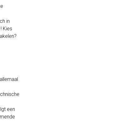
te
e
ch in
! Kies
hakelen?
 allemaal
echnische
lgt een
komende