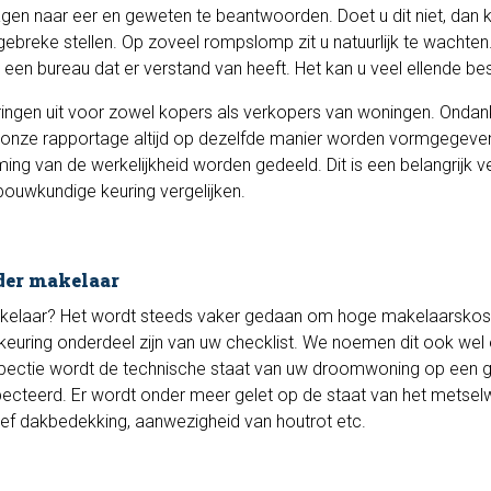
vragen naar eer en geweten te beantwoorden. Doet u dit niet, dan 
 gebreke stellen. Op zoveel rompslomp zit u natuurlijk te wachten
een bureau dat er verstand van heeft. Het kan u veel ellende be
ingen uit voor zowel kopers als verkopers van woningen. Ondan
al onze rapportage altijd op dezelfde manier worden vormgegeven.
ming van de werkelijkheid worden gedeeld. Dit is een belangrijk ve
ouwkundige keuring vergelijken.
der makelaar
akelaar? Het wordt steeds vaker gedaan om hoge makelaarskos
uring onderdeel zijn van uw checklist. We noemen dit ook wel
spectie wordt de technische staat van uw droomwoning op een 
pecteerd. Er wordt onder meer gelet op de staat van het metsel
sief dakbedekking, aanwezigheid van houtrot etc.