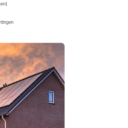
erd.
htingen.