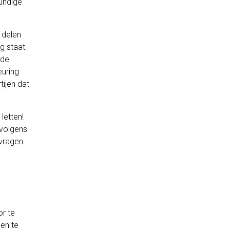
undige
 delen
g staat.
 de
euring
ijen dat
letten!
 volgens
vragen
or te
gen te