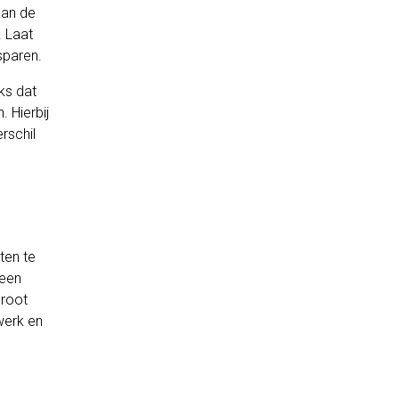
kan de
. Laat
sparen.
ks dat
 Hierbij
rschil
ten te
 een
groot
werk en