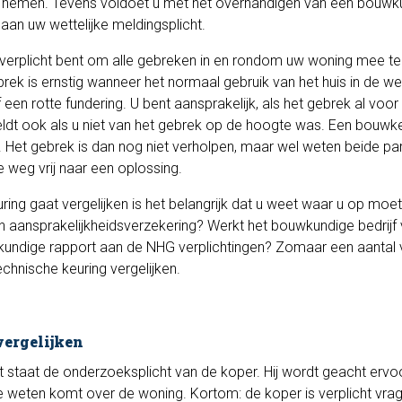
e nemen. Tevens voldoet u met het overhandigen van een bouwk
aan uw wettelijke meldingsplicht.
u verplicht bent om alle gebreken in en rondom uw woning mee te
rek is ernstig wanneer het normaal gebruik van het huis in de we
en rotte fundering. U bent aansprakelijk, als het gebrek al voor
ldt ook als u niet van het gebrek op de hoogte was. Een bouwk
et gebrek is dan nog niet verholpen, maar wel weten beide part
 weg vrij naar een oplossing.
g gaat vergelijken is het belangrijk dat u weet waar u op moet 
en aansprakelijkheidsverzekering? Werkt het bouwkundige bedrijf
ndige rapport aan de NHG verplichtingen? Zomaar een aantal 
chnische keuring vergelijken.
ergelijken
staat de onderzoeksplicht van de koper. Hij wordt geacht ervo
te weten komt over de woning. Kortom: de koper is verplicht vra