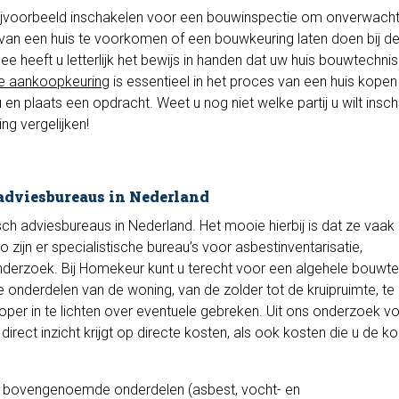
ijvoorbeeld inschakelen voor een bouwinspectie om onverwach
van een huis te voorkomen of een bouwkeuring laten doen bij d
heeft u letterlijk het bewijs in handen dat uw huis bouwtechnis
e aankoopkeuring
is essentieel in het proces van een huis kopen 
n plaats een opdracht. Weet u nog niet welke partij u wilt insc
ng vergelijken!
adviesbureaus in Nederland
sch adviesbureaus in Nederland. Het mooie hierbij is dat ze vaak
 zijn er specialistische bureau’s voor asbestinventarisatie,
derzoek. Bij Homekeur kunt u terecht voor een algehele bouwt
le onderdelen van de woning, van de zolder tot de kruipruimte, te
oper in te lichten over eventuele gebreken. Uit ons onderzoek vo
irect inzicht krijgt op directe kosten, als ook kosten die u de 
ok bovengenoemde onderdelen (asbest, vocht- en