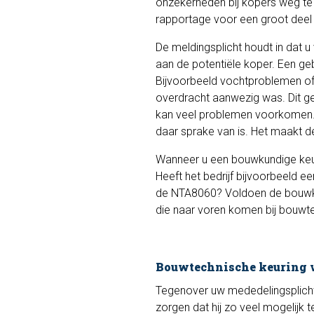
onzekerheden bij kopers weg t
rapportage voor een groot deel 
De meldingsplicht houdt in dat 
aan de potentiële koper. Een geb
Bijvoorbeeld vochtproblemen of e
overdracht aanwezig was. Dit ge
kan veel problemen voorkomen. H
daar sprake van is. Het maakt de
Wanneer u een bouwkundige keurin
Heeft het bedrijf bijvoorbeeld e
de NTA8060? Voldoen de bouwku
die naar voren komen bij bouwte
Bouwtechnische keuring v
Tegenover uw mededelingsplicht 
zorgen dat hij zo veel mogelijk 