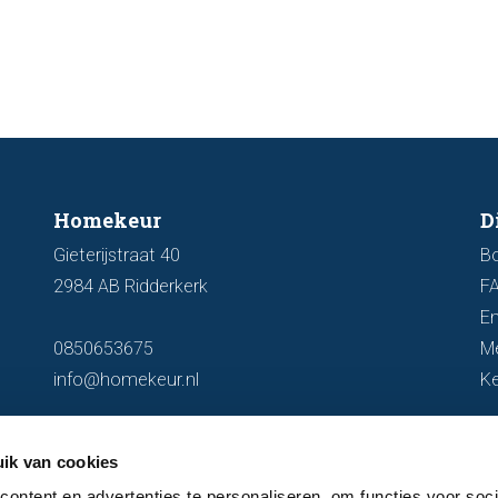
funder
aan de markt.
artike
kenmer
u een 
Homekeur
D
Gieterijstraat 40
B
2984 AB Ridderkerk
F
En
0850653675
M
info@homekeur.nl
K
ik van cookies
ontent en advertenties te personaliseren, om functies voor soci