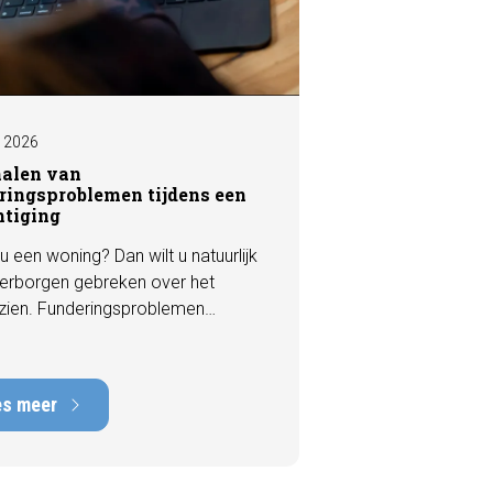
I 2026
nalen van
ringsproblemen tijdens een
htiging
u een woning? Dan wilt u natuurlijk
erborgen gebreken over het
zien. Funderingsproblemen
n tot de meest kostbare
en die een woning kan hebben,
rstelkosten die kunnen oplopen
es meer
nduizenden euro's. Gelukkig zijn er
 een bezichtiging vaak al signalen
aar die kunnen wijzen op