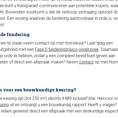
men kunt u transparant communiceren aan potentiële kopers, wa
ht. Bovendien voorkomt u dat de verkoop vertraging oploopt d
ist. Een woning waarvan de fundering aantoonbaar in orde is, v
id.
 de fundering
omen te staan neem contact op met Homekeur? Laat tijdig een
 uitgebreid met een
Fase 0 funderingsrisico-onderzoek
. Daarnaas
p orde te hebben, zodat u een compleet beeld kunt geven aan
 weten of direct een afspraak maken? Neem
contact
op met Home
n voor een bouwkundige keuring?
euring zijn (tot 250 m²) slechts €489 inclusief btw. Hiervoor vo
uring
uit en ontvangt u een bouwkundig rapport. Heeft u vragen? 
 indien gewenst direct een afspraak met een deskundige inspec