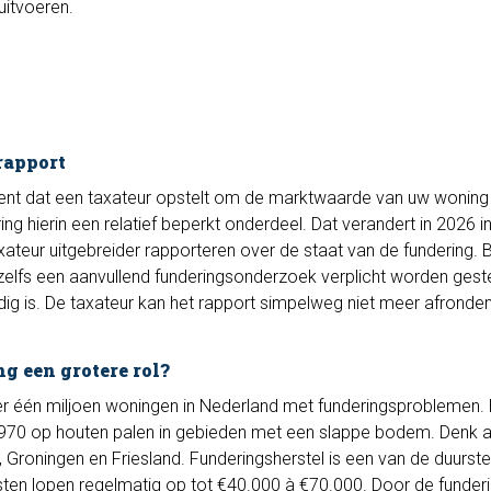
uitvoeren.
rapport
ment dat een taxateur opstelt om de marktwaarde van uw woning 
ing hierin een relatief beperkt onderdeel. Dat verandert in 2026 in
teur uitgebreider rapporteren over de staat van de fundering. B
zelfs een aanvullend funderingsonderzoek verplicht worden gest
edig is. De taxateur kan het rapport simpelweg niet meer afronde
g een grotere rol?
 één miljoen woningen in Nederland met funderingsproblemen. 
970 op houten palen in gebieden met een slappe bodem. Denk a
 Groningen en Friesland. Funderingsherstel is een van de duurste
ten lopen regelmatig op tot €40.000 à €70.000. Door de funder