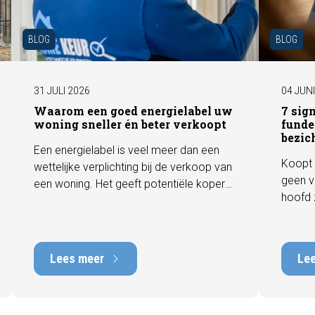
BLOG
BLOG
31 JULI 2026
04 JUN
Waarom een goed energielabel uw
7 sig
woning sneller én beter verkoopt
funde
bezic
Een energielabel is veel meer dan een
Koopt 
wettelijke verplichting bij de verkoop van
geen v
een woning. Het geeft potentiële kopers
hoofd 
direct inzicht in de energiezuinigheid van
behore
de woning en kan een positieve invloed
gebrek
hebben op de verkoopbaarheid en
met he
waarde. In deze blog leggen we uit
Lees meer
Le
tot tie
waarom een actueel energielabel
tijdens
belangrijk is en hoe u ervoor zorgt dat uw
zichtb
woning optimaal wordt gepresenteerd