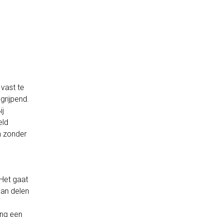
vast te
grijpend.
ij
eld
n zonder
Het gaat
an delen
ing een