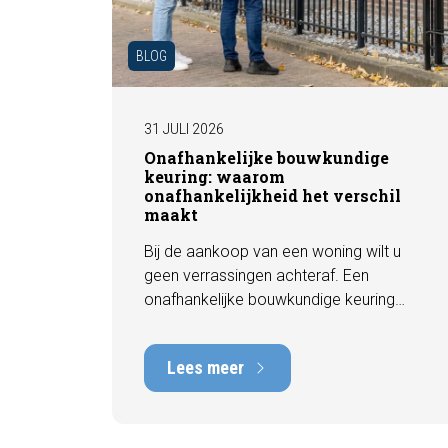
BLOG
31 JULI 2026
Onafhankelijke bouwkundige
keuring: waarom
onafhankelijkheid het verschil
maakt
Bij de aankoop van een woning wilt u
geen verrassingen achteraf. Een
onafhankelijke bouwkundige keuring
geeft u een objectief beeld van de
technische staat van de woning, inclusief
Lees meer
eventuele gebreken, onderhoudspunten
en te verwachten herstelkosten. In deze
blog leest u waarom onafhankelijkheid
zo belangrijk is en hoe een deskundige