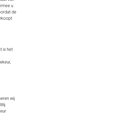
armee u
oordat de
erkoopt
t is het
keur,
eren wij
Wij
teur