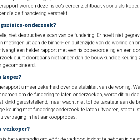
tierapport worden deze risico's eerder zichtbaar, voor u als koper
r die de financiering verstrekt.
ngsrisico-onderzoek?
le, niet-destructieve scan van de fundering. Er hoeft niet gegrav
 metingen uit aan de binnen- en buitenzijde van de woning en b
 ontvangt een helder rapport met een risicobeoordeling en een co
rzoek duurt doorgaans niet langer dan de bouwkundige keuring z
n gecombineerd.
s koper?
ierapport u meer zekerheid over de stabiliteit van de woning. Wa
st nemen om de fundering te laten onderzoeken, wordt dit nu dee
 klinkt geruststellend, maar wacht niet tot de taxateur aan de bel
e keuring met funderingsonderzoek te laten uitvoeren, staat u st
u vertraging in het aankoopproces.
s verkoper?
n is het verstandig om vóór de verkoop inzicht te hebben in de s