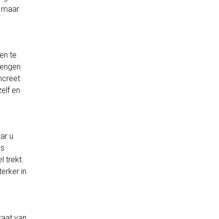
, maar
en te
rengen
ncreet
elf en
ar u
ls
 trekt.
erker in
taat van