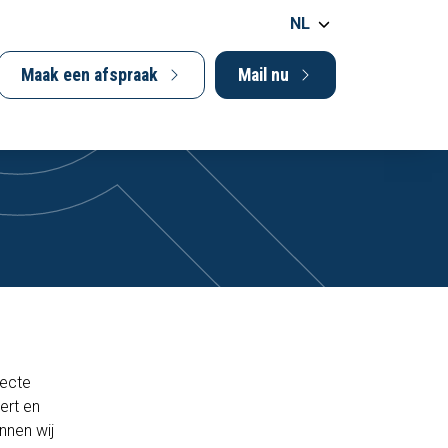
NL
Maak een afspraak
Mail nu
recte
ert en
nnen wij