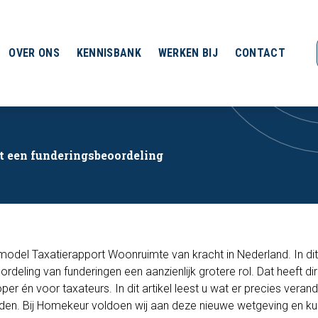
OVER ONS
KENNISBANK
WERKEN BIJ
CONTACT
t een funderingsbeoordeling
 model Taxatierapport Woonruimte van kracht in Nederland. In dit
rdeling van funderingen een aanzienlijk grotere rol. Dat heeft di
er én voor taxateurs. In dit artikel leest u wat er precies verand
iden. Bij Homekeur voldoen wij aan deze nieuwe wetgeving en ku