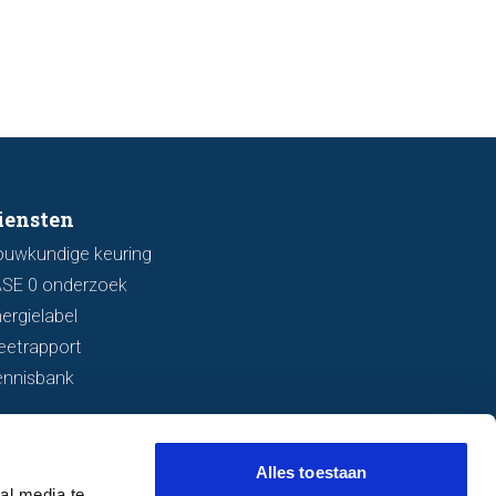
ingsschade of verzakkingen. In dit
l bespreken we zeven belangrijke
ken waarop u kunt letten voordat
bod uitbrengt.
iensten
ouwkundige keuring
ASE 0 onderzoek
ergielabel
eetrapport
ennisbank
Alles toestaan
al media te