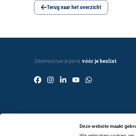
bouwkundige inspectie u helpt om met
Terug naar het overzicht
vertrouwen een woning te kopen of te
verkopen.
vóór je beslist
Zekerheid over je pand,
Contact
Deze website maakt gebru
Afspraak maken
We gebruiken cookies om c