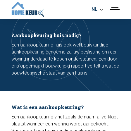
NL
menu
BOUWKUNDIGE KEURING
ENERGIELABEL
Aankoopkeuring huis nodig?
MEETRAPPORT
Een aankoopkeuring huis ook wel bouwkundige
FUNDERINGSRISICO ONDERZOEK
aankoopkeuring genoemd zal uw beslissing om een
woning inderdaad te kopen ondersteunen. Een door
ons opgemaakt bouwkundig rapport vertelt u wat de
bouwtechnische staat van een huis is.
Maak een afspraak
Wat is een aankoopkeuring?
Bel nu
Een aankoopkeuring vindt zoals de naam al verklapt
plaatst wanneer een woning wordt aangekocht.
Vaak wordt een bouwkundige aankoopkeuring