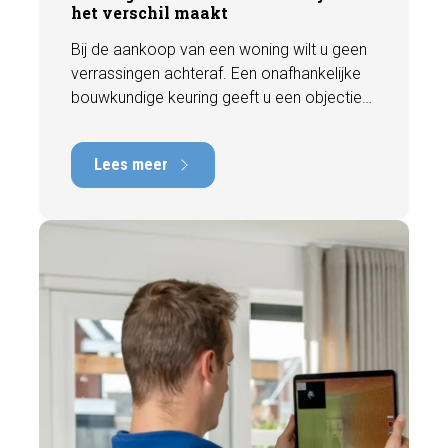
het verschil maakt
Bij de aankoop van een woning wilt u geen
verrassingen achteraf. Een onafhankelijke
bouwkundige keuring geeft u een objectief
beeld van de technische staat van de
woning, inclusief eventuele gebreken,
Lees meer
onderhoudspunten en te verwachten
herstelkosten. In deze blog leest u waarom
onafhankelijkheid zo belangrijk is en hoe
een deskundige bouwkundige inspectie u
helpt om met vertrouwen een woning te
kopen of te verkopen.