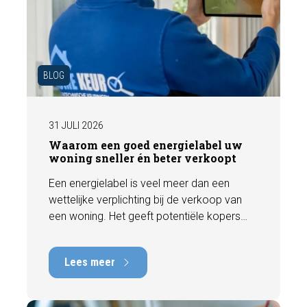
BLOG
31 JULI 2026
Waarom een goed energielabel uw
woning sneller én beter verkoopt
Een energielabel is veel meer dan een
wettelijke verplichting bij de verkoop van
een woning. Het geeft potentiële kopers
direct inzicht in de energiezuinigheid van de
woning en kan een positieve invloed
Lees meer
hebben op de verkoopbaarheid en waarde.
In deze blog leggen we uit waarom een
actueel energielabel belangrijk is en hoe u