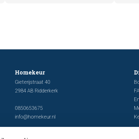
zichtb
woning optimaal wordt gepresenteerd
funder
aan de markt.
artike
kenmer
u een 
Homekeur
D
Gieterijstraat 40
B
2984 AB Ridderkerk
F
En
0850653675
M
info@homekeur.nl
K