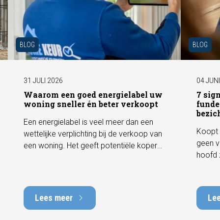
BLOG
BLOG
31 JULI 2026
04 JUN
Waarom een goed energielabel uw
7 sig
woning sneller én beter verkoopt
funde
bezic
Een energielabel is veel meer dan een
Koopt 
wettelijke verplichting bij de verkoop van
geen v
een woning. Het geeft potentiële kopers
hoofd 
direct inzicht in de energiezuinigheid van
behore
de woning en kan een positieve invloed
gebrek
hebben op de verkoopbaarheid en
met he
waarde. In deze blog leggen we uit
Lees meer
Le
tot tie
waarom een actueel energielabel
tijdens
belangrijk is en hoe u ervoor zorgt dat uw