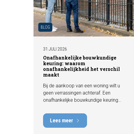
BLOG
31 JULI 2026
Onafhankelijke bouwkundige
keuring: waarom
onafhankelijkheid het verschil
maakt
Bij de aankoop van een woning wilt u
geen verrassingen achteraf. Een
onafhankelijke bouwkundige keuring
geeft u een objectief beeld van de
technische staat van de woning, inclusief
Lees meer
eventuele gebreken, onderhoudspunten
en te verwachten herstelkosten. In deze