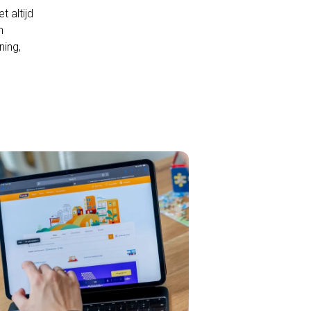
t altijd
n
ning,