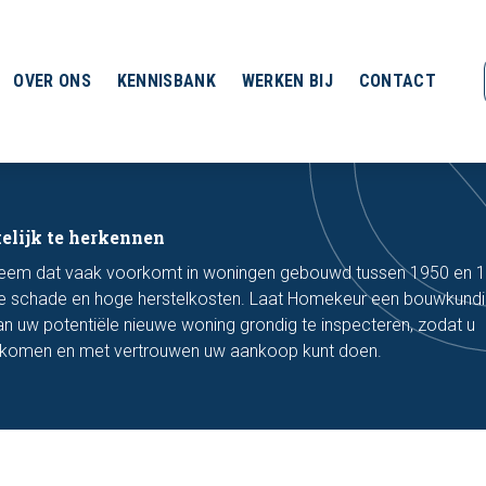
OVER ONS
KENNISBANK
WERKEN BIJ
CONTACT
kelijk te herkennen
bleem dat vaak voorkomt in woningen gebouwd tussen 1950 en 1
rele schade en hoge herstelkosten. Laat Homekeur een bouwkund
an uw potentiële nieuwe woning grondig te inspecteren, zodat u
rkomen en met vertrouwen uw aankoop kunt doen.