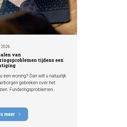
I 2026
nalen van
ringsproblemen tijdens een
htiging
u een woning? Dan wilt u natuurlijk
erborgen gebreken over het
zien. Funderingsproblemen
n tot de meest kostbare
en die een woning kan hebben,
rstelkosten die kunnen oplopen
es meer
nduizenden euro's. Gelukkig zijn er
 een bezichtiging vaak al signalen