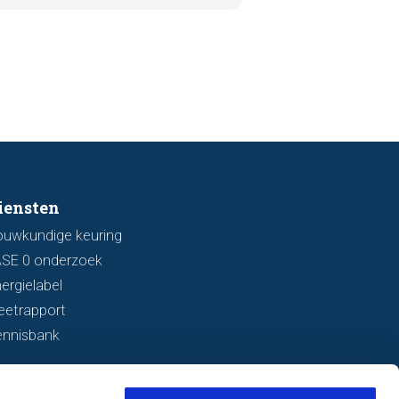
aar die kunnen wijzen op
ingsschade of verzakkingen. In dit
l bespreken we zeven belangrijke
ken waarop u kunt letten voordat
bod uitbrengt.
iensten
ouwkundige keuring
ASE 0 onderzoek
ergielabel
eetrapport
ennisbank