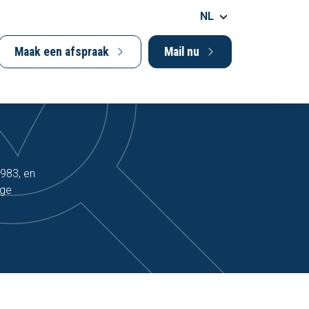
NL
Maak een afspraak
Mail nu
983, en
ige