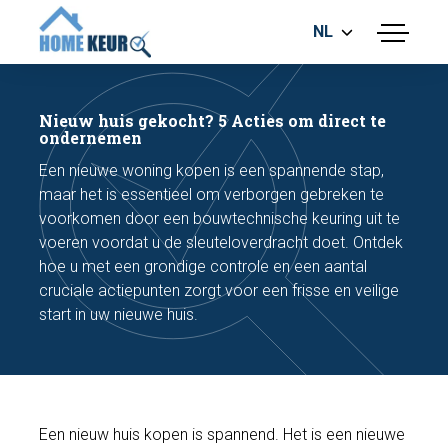
NL
menu
BOUWKUNDIGE KEURING
ENERGIELABEL
Nieuw huis gekocht? 5 Acties om direct te
MEETRAPPORT
ondernemen
FUNDERINGSRISICO ONDERZOEK
Een nieuwe woning kopen is een spannende stap,
maar het is essentieel om verborgen gebreken te
voorkomen door een bouwtechnische keuring uit te
voeren voordat u de sleuteloverdracht doet. Ontdek
hoe u met een grondige controle en een aantal
cruciale actiepunten zorgt voor een frisse en veilige
start in uw nieuwe huis.
Maak een afspraak
Bel nu
Een nieuw huis kopen is spannend. Het is een nieuwe