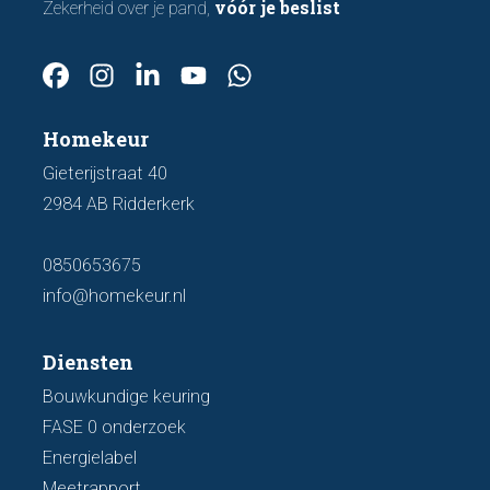
vóór je beslist
Zekerheid over je pand,
Homekeur
Gieterijstraat 40
2984 AB Ridderkerk
0850653675
info@homekeur.nl
Diensten
Bouwkundige keuring
FASE 0 onderzoek
Energielabel
Meetrapport