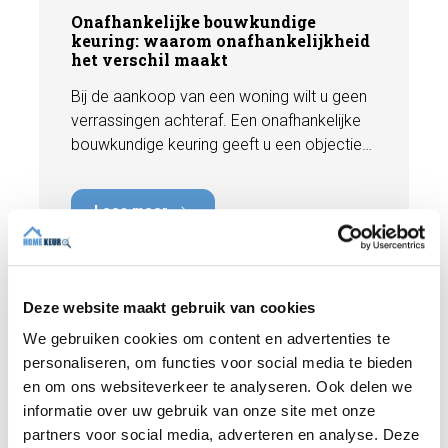
Onafhankelijke bouwkundige
keuring: waarom onafhankelijkheid
het verschil maakt
Bij de aankoop van een woning wilt u geen
verrassingen achteraf. Een onafhankelijke
bouwkundige keuring geeft u een objectief
beeld van de technische staat van de
woning, inclusief eventuele gebreken,
Lees meer
onderhoudspunten en te verwachten
herstelkosten. In deze blog leest u waarom
onafhankelijkheid zo belangrijk is en hoe
een deskundige bouwkundige inspectie u
Deze website maakt gebruik van cookies
helpt om met vertrouwen een woning te
kopen of te verkopen.
We gebruiken cookies om content en advertenties te
personaliseren, om functies voor social media te bieden
en om ons websiteverkeer te analyseren. Ook delen we
informatie over uw gebruik van onze site met onze
partners voor social media, adverteren en analyse. Deze