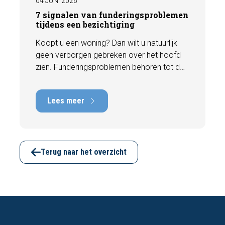
04 JUNI 2026
7 signalen van funderingsproblemen
tijdens een bezichtiging
Koopt u een woning? Dan wilt u natuurlijk
geen verborgen gebreken over het hoofd
zien. Funderingsproblemen behoren tot de
meest kostbare gebreken die een woning
kan hebben, met herstelkosten die kunnen
Lees meer
oplopen tot tienduizenden euro's. Gelukkig
zijn er tijdens een bezichtiging vaak al
signalen zichtbaar die kunnen wijzen op
funderingsschade of verzakkingen. In dit
artikel bespreken we zeven belangrijke
Terug naar het overzicht
kenmerken waarop u kunt letten voordat u
een bod uitbrengt.