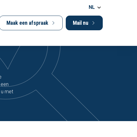
NL
Maak een afspraak
Mail nu
e
 een
t u met