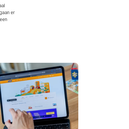
aal
 gaan er
geen