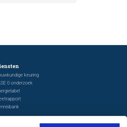
aar die kunnen wijzen op
ingsschade of verzakkingen. In dit
l bespreken we zeven belangrijke
ken waarop u kunt letten voordat
bod uitbrengt.
iensten
ouwkundige keuring
ASE 0 onderzoek
ergielabel
eetrapport
ennisbank