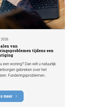
I 2026
nalen van
ringsproblemen tijdens een
htiging
u een woning? Dan wilt u natuurlijk
erborgen gebreken over het
zien. Funderingsproblemen
n tot de meest kostbare
en die een woning kan hebben,
rstelkosten die kunnen oplopen
es meer
nduizenden euro's. Gelukkig zijn er
 een bezichtiging vaak al signalen