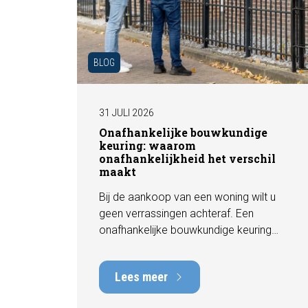
BLOG
31 JULI 2026
Onafhankelijke bouwkundige
keuring: waarom
onafhankelijkheid het verschil
maakt
Bij de aankoop van een woning wilt u
geen verrassingen achteraf. Een
onafhankelijke bouwkundige keuring
geeft u een objectief beeld van de
technische staat van de woning, inclusief
Lees meer
eventuele gebreken, onderhoudspunten
en te verwachten herstelkosten. In deze