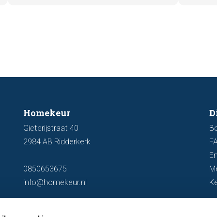
zichtb
woning optimaal wordt gepresenteerd
funder
aan de markt.
artike
kenmer
u een 
Homekeur
D
Gieterijstraat 40
B
2984 AB Ridderkerk
F
En
0850653675
M
info@homekeur.nl
K