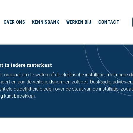
OVER ONS
KENNISBANK
WERKEN BIJ
CONTACT
t in iedere meterkast
et cruciaal om te weten of de elektrische installatie, met name d
neert en aan de veiligheidsnormen voldoet. Deskundig advies en
iële duidelijkheid bieden over de staat van de installatie, zoda
g kunt betrekken.