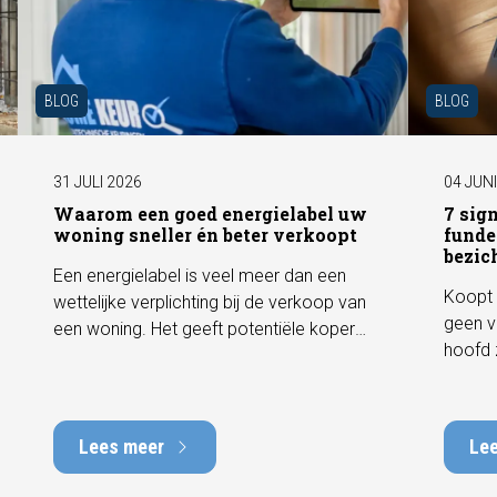
BLOG
BLOG
31 JULI 2026
04 JUN
Waarom een goed energielabel uw
7 sig
woning sneller én beter verkoopt
funde
bezic
Een energielabel is veel meer dan een
Koopt 
wettelijke verplichting bij de verkoop van
geen v
een woning. Het geeft potentiële kopers
hoofd 
direct inzicht in de energiezuinigheid van
behore
de woning en kan een positieve invloed
gebrek
hebben op de verkoopbaarheid en
met he
waarde. In deze blog leggen we uit
Lees meer
Le
tot tie
waarom een actueel energielabel
tijdens
belangrijk is en hoe u ervoor zorgt dat uw