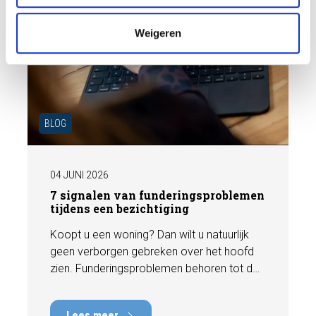
e
Weigeren
BLOG
04 JUNI 2026
7 signalen van funderingsproblemen
tijdens een bezichtiging
Koopt u een woning? Dan wilt u natuurlijk
geen verborgen gebreken over het hoofd
zien. Funderingsproblemen behoren tot de
meest kostbare gebreken die een woning
kan hebben, met herstelkosten die kunnen
Lees meer