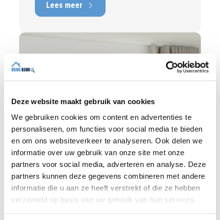
Lees meer
onderhoudspunten en te verwachten
herstelkosten. In deze blog leest u waarom
onafhankelijkheid zo belangrijk is en hoe
een deskundige bouwkundige inspectie u
helpt om met vertrouwen een woning te
kopen of te verkopen.
Deze website maakt gebruik van cookies
We gebruiken cookies om content en advertenties te
personaliseren, om functies voor social media te bieden
en om ons websiteverkeer te analyseren. Ook delen we
informatie over uw gebruik van onze site met onze
partners voor social media, adverteren en analyse. Deze
partners kunnen deze gegevens combineren met andere
informatie die u aan ze heeft verstrekt of die ze hebben
BLOG
verzameld op basis van uw gebruik van hun services.