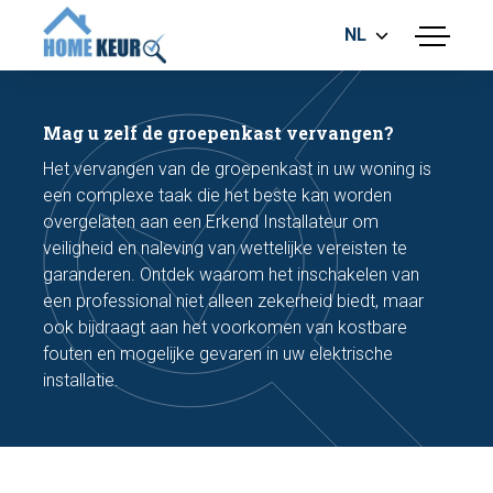
NL
menu
BOUWKUNDIGE KEURING
ENERGIELABEL
Mag u zelf de groepenkast vervangen?
MEETRAPPORT
Het vervangen van de groepenkast in uw woning is
FUNDERINGSRISICO ONDERZOEK
een complexe taak die het beste kan worden
overgelaten aan een Erkend Installateur om
veiligheid en naleving van wettelijke vereisten te
garanderen. Ontdek waarom het inschakelen van
een professional niet alleen zekerheid biedt, maar
ook bijdraagt aan het voorkomen van kostbare
fouten en mogelijke gevaren in uw elektrische
Maak een afspraak
installatie.
Bel nu