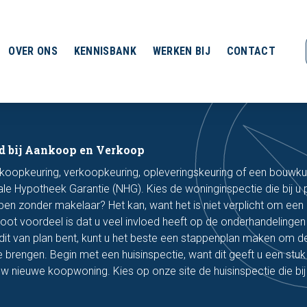
OVER ONS
KENNISBANK
WERKEN BIJ
CONTACT
d bij Aankoop en Verkoop
koopkeuring, verkoopkeuring, opleveringskeuring of een bouwk
ale Hypotheek Garantie (NHG). Kies de woninginspectie die bij u 
en zonder makelaar? Het kan, want het is niet verplicht om een
root voordeel is dat u veel invloed heeft op de onderhandelinge
 dit van plan bent, kunt u het beste een stappenplan maken om d
e brengen. Begin met een huisinspectie, want dit geeft u een stuk
uw nieuwe koopwoning. Kies op onze site de huisinspectie die bi