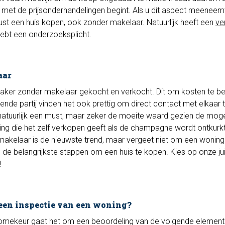
met de prijsonderhandelingen begint. Als u dit aspect meeneemt
ust een huis kopen, ook zonder makelaar. Natuurlijk heeft een
ve
 hebt een onderzoeksplicht.
aar
ker zonder makelaar gekocht en verkocht. Dit om kosten te be
de partij vinden het ook prettig om direct contact met elkaar 
natuurlijk een must, maar zeker de moeite waard gezien de moge
ng die het zelf verkopen geeft als de champagne wordt ontkurkt
akelaar is de nieuwste trend, maar vergeet niet om een woning
an de belangrijkste stappen om een huis te kopen. Kies op onze jui
!
een inspectie van een woning?
r Homekeur gaat het om een beoordeling van de volgende element