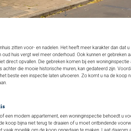
uis zitten voor- en nadelen. Het heeft meer karakter dan dat u 
 oud huis vergt wel meer onderhoud. Ook kunnen er gebreken 
 niet direct opvallen. Die gebreken komen bij een woninginspectie
 is achter die mooie historische muren, kan gedateerd zijn. Voorda
 het beste een inspectie laten uitvoeren. Zo komt u na de koop n
aan.
is
 of een modern appartement, een woninginspectie behoedt u vo
de koop bijna niet terug te draaien of u moet ontbindende voor
et vaak moeilijk om de koop ongedaan te maken. Laat daarom al