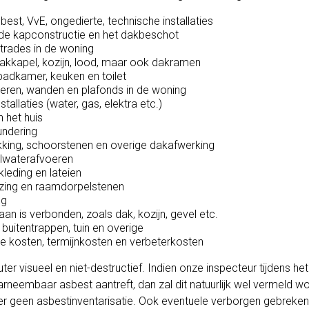
best, VvE, ongedierte, technische installaties
n de kapconstructie en het dakbeschot
trades in de woning
dakkapel, kozijn, lood, maar ook dakramen
 badkamer, keuken en toilet
oeren, wanden en plafonds in de woning
stallaties (water, gas, elektra etc.)
n het huis
undering
king, schoorstenen en overige dakafwerking
lwaterafvoeren
leding en lateien
azing en raamdorpelstenen
ng
n is verbonden, zoals dak, kozijn, gevel etc.
buitentrappen, tuin en overige
e kosten, termijnkosten en verbeterkosten
ter visueel en niet-destructief. Indien onze inspecteur tijdens het
rneembaar asbest aantreft, dan zal dit natuurlijk wel vermeld wo
ter geen asbestinventarisatie. Ook eventuele verborgen gebreken