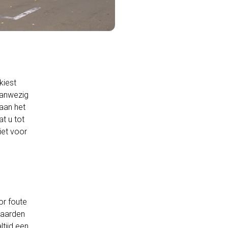
kiest
aanwezig
 aan het
t u tot
iet voor
or foute
waarden
tijd een