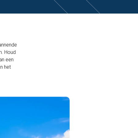
pannende
n. Houd
van een
n het