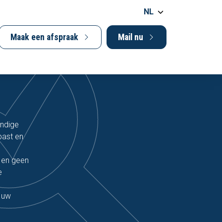
NL
Maak een afspraak
Mail nu
undige
past en
n en geen
e
j uw