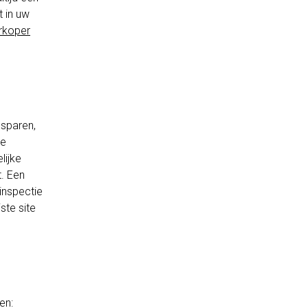
 in uw
rkoper
sparen,
te
lijke
. Een
inspectie
ste site
en: