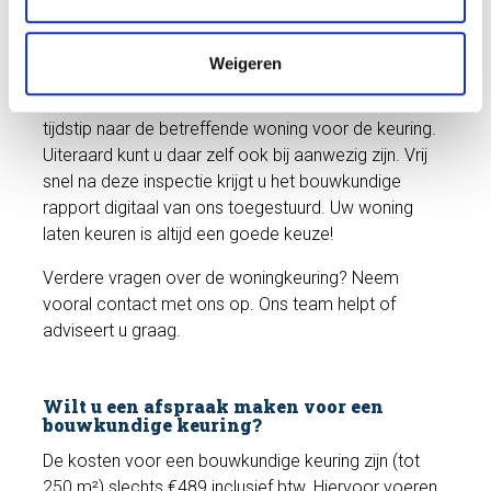
i
het formulier op
deze pagina
. Nadat u uw gegevens
e
heeft achtergelaten nemen we snel contact met u
Weigeren
op om de afspraak definitief te maken. Vervolgens
komt de inspecteur op de afgesproken datum en
tijdstip naar de betreffende woning voor de keuring.
Uiteraard kunt u daar zelf ook bij aanwezig zijn. Vrij
snel na deze inspectie krijgt u het bouwkundige
rapport digitaal van ons toegestuurd. Uw woning
laten keuren is altijd een goede keuze!
Verdere vragen over de woningkeuring? Neem
vooral contact met ons op. Ons team helpt of
adviseert u graag.
Wilt u een afspraak maken voor een
bouwkundige keuring?
De kosten voor een bouwkundige keuring zijn (tot
250 m²) slechts €489 inclusief btw. Hiervoor voeren