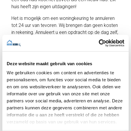
huis heeft zijn eigen uitdagingen!
Het is mogelijk om een woningkeuring te annuleren
tot 24 uur van tevoren. Wij brengen dan geen kosten
in rekening. Annuleert u een opdracht op de dag zelf,
dan brengen we de kosten logischerwijs wel in
rekening.
Deze website maakt gebruik van cookies
Hoe worden de resultaten van de keuring
met u gedeeld?
We gebruiken cookies om content en advertenties te
personaliseren, om functies voor social media te bieden
De bevindingen van de inspecteur delen we met
en om ons websiteverkeer te analyseren. Ook delen we
onze opdrachtgevers via een bouwkundig rapport.
informatie over uw gebruik van onze site met onze
Hierin beschrijven we uitgebreid alle zaken die zijn
partners voor social media, adverteren en analyse. Deze
geïnspecteerd, zodat u een scherp beeld krijgt van
partners kunnen deze gegevens combineren met andere
de conditie van de betreffende woning. We
informatie die u aan ze heeft verstrekt of die ze hebben
beschrijven ook welke kosten u ongeveer kunt
verzameld op basis van uw gebruik van hun services.
verwachten in de toekomst. Via
deze link
bekijkt u
een voorbeeldrapportage.