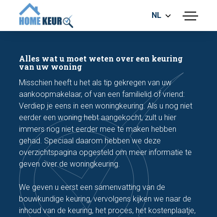
NL
menu
BOUWKUNDIGE KEURING
ENERGIELABEL
Alles wat u moet weten over een keuring
MEETRAPPORT
van uw woning
FUNDERINGSRISICO ONDERZOEK
Misschien heeft u het als tip gekregen van uw
aankoopmakelaar, of van een familielid of vriend:
Verdiep je eens in een woningkeuring. Als u nog niet
eerder een woning hebt aangekocht, zult u hier
immers nog niet eerder mee te maken hebben
gehad. Speciaal daarom hebben we deze
overzichtspagina opgesteld om meer informatie te
Maak een afspraak
geven over de woningkeuring.
We geven u eerst een samenvatting van de
Bel nu
bouwkundige keuring, vervolgens kijken we naar de
inhoud van de keuring, het proces, het kostenplaatje,