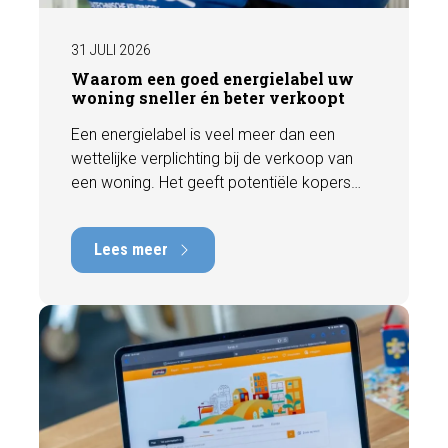
31 JULI 2026
Waarom een goed energielabel uw
woning sneller én beter verkoopt
Een energielabel is veel meer dan een
wettelijke verplichting bij de verkoop van
een woning. Het geeft potentiële kopers
direct inzicht in de energiezuinigheid van de
woning en kan een positieve invloed
Lees meer
hebben op de verkoopbaarheid en waarde.
In deze blog leggen we uit waarom een
actueel energielabel belangrijk is en hoe u
ervoor zorgt dat uw woning optimaal wordt
gepresenteerd aan de markt.