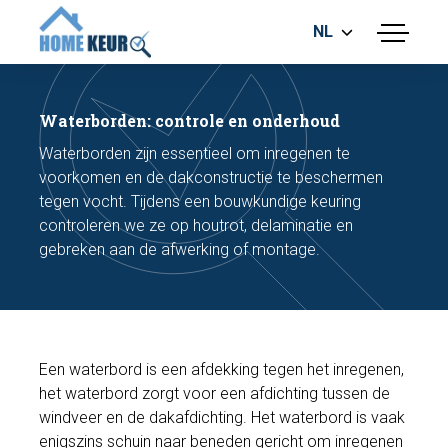
NL
menu
BOUWKUNDIGE KEURING
ENERGIELABEL
Waterborden: controle en onderhoud
MEETRAPPORT
Waterborden zijn essentieel om inregenen te
FUNDERINGSRISICO ONDERZOEK
voorkomen en de dakconstructie te beschermen
tegen vocht. Tijdens een bouwkundige keuring
controleren we ze op houtrot, delaminatie en
gebreken aan de afwerking of montage.
Maak een afspraak
Een waterbord is een afdekking tegen het inregenen,
het waterbord zorgt voor een afdichting tussen de
Bel nu
windveer en de dakafdichting. Het waterbord is vaak
enigszins schuin naar beneden gericht om inregenen