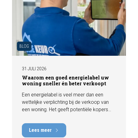
BLOG
31 JULI 2026
Waarom een goed energielabel uw
woning sneller én beter verkoopt
Een energielabel is veel meer dan een
wettelijke verplichting bij de verkoop van
een woning. Het geeft potentiële kopers
direct inzicht in de energiezuinigheid van de
woning en kan een positieve invloed
Lees meer
hebben op de verkoopbaarheid en waarde.