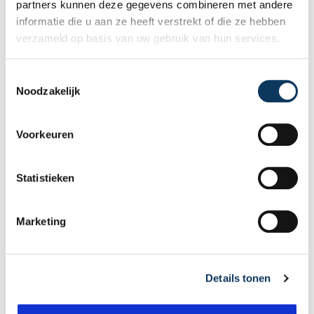
partners kunnen deze gegevens combineren met andere
informatie die u aan ze heeft verstrekt of die ze hebben
verzameld op basis van uw gebruik van hun services.
T
Noodzakelijk
o
e
s
Voorkeuren
t
e
m
Statistieken
m
i
Marketing
n
g
BLOG
s
Details tonen
s
e
31 JULI 2026
l