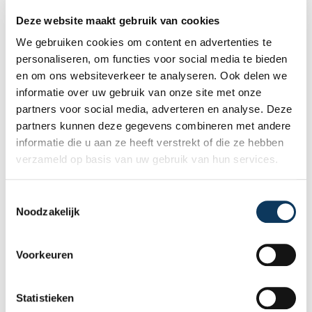
Deze website maakt gebruik van cookies
Wil je meer advies over wanneer
bouwkundig rapport?
We gebruiken cookies om content en advertenties te
personaliseren, om functies voor social media te bieden
Schroom niet om ons te contacten. Als
en om ons websiteverkeer te analyseren. Ook delen we
onafhankelijke bouwtechnische keuringspartij geven
informatie over uw gebruik van onze site met onze
we je graag het allerbeste advies voor jouw situatie.
partners voor social media, adverteren en analyse. Deze
Gebruik maken van onze diensten en een
partners kunnen deze gegevens combineren met andere
bouwkundige keuring laten uitvoeren? Laat dan je
informatie die u aan ze heeft verstrekt of die ze hebben
gegevens achter op deze pagina. Onze
verzameld op basis van uw gebruik van hun services.
planningsafdeling neemt dan snel contact met je op
voor het maken van een definitieve afspraak. Door
ons grote netwerk hebben we vrijwel altijd iemand
T
beschikbaar op het door jou gewenste moment. Na
Noodzakelijk
o
de keuring leveren we snel het rapport bij je op,
e
zodat jij een goede afweging kunt maken in de
s
Voorkeuren
aankoop van je huis!
t
e
m
Statistieken
Wilt u een afspraak maken voor een