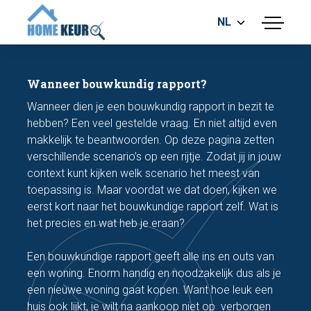
NL
menu
BOUWKUNDIGE KEURING
ENERGIELABEL
Wanneer bouwkundig rapport?
MEETRAPPORT
Wanneer dien je een bouwkundig rapport in bezit te
FUNDERINGSRISICO ONDERZOEK
hebben? Een veel gestelde vraag. En niet altijd even
makkelijk te beantwoorden. Op deze pagina zetten
verschillende scenario’s op een rijtje. Zodat jij in jouw
context kunt kijken welk scenario het meest van
toepassing is. Maar voordat we dat doen, kijken we
eerst kort naar het bouwkundige rapport zelf. Wat is
het precies en wat heb je eraan?
Maak een afspraak
Een bouwkundige rapport geeft alle ins en outs van
een woning. Enorm handig en noodzakelijk dus als je
Bel nu
een nieuwe woning gaat kopen. Want hoe leuk een
huis ook lijkt, je wilt na aankoop niet op verborgen