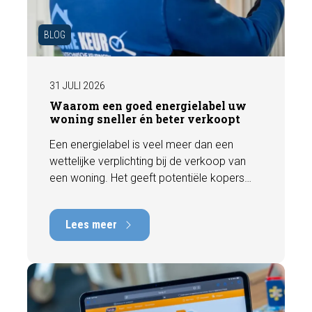
BLOG
31 JULI 2026
Waarom een goed energielabel uw
woning sneller én beter verkoopt
Een energielabel is veel meer dan een
wettelijke verplichting bij de verkoop van
een woning. Het geeft potentiële kopers
direct inzicht in de energiezuinigheid van de
woning en kan een positieve invloed
Lees meer
hebben op de verkoopbaarheid en waarde.
In deze blog leggen we uit waarom een
actueel energielabel belangrijk is en hoe u
ervoor zorgt dat uw woning optimaal wordt
gepresenteerd aan de markt.