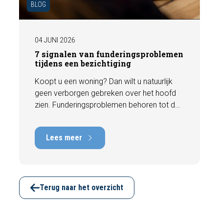
BLOG
04 JUNI 2026
7 signalen van funderingsproblemen
tijdens een bezichtiging
Koopt u een woning? Dan wilt u natuurlijk
geen verborgen gebreken over het hoofd
zien. Funderingsproblemen behoren tot de
meest kostbare gebreken die een woning
kan hebben, met herstelkosten die kunnen
Lees meer
oplopen tot tienduizenden euro's. Gelukkig
zijn er tijdens een bezichtiging vaak al
signalen zichtbaar die kunnen wijzen op
funderingsschade of verzakkingen. In dit
artikel bespreken we zeven belangrijke
Terug naar het overzicht
kenmerken waarop u kunt letten voordat u
een bod uitbrengt.