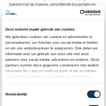
bekend met de materie, verschillende bouwstijlen en
eventuele lokale problemen. Elke inspecteur werkt
onafhankelijk en is als geen ander nog meer dan u,
gemotiveerd om een inspectie naar volle
tevredenheid uit te voeren.
Deze website maakt gebruik van cookies
We gebruiken cookies om content en advertenties te
personaliseren, om functies voor social media te bieden
Wilt u een afspraak maken voor een
bouwkundige keuring?
en om ons websiteverkeer te analyseren. Ook delen we
informatie over uw gebruik van onze site met onze
De kosten voor een bouwkundige keuring zijn (tot
partners voor social media, adverteren en analyse. Deze
250 m²) slechts €489 inclusief btw. Hiervoor voeren
partners kunnen deze gegevens combineren met andere
wij een uitgebreide
bouwkundige keuring
uit en
informatie die u aan ze heeft verstrekt of die ze hebben
ontvangt u een bouwkundig rapport. Heeft u vragen?
verzameld op basis van uw gebruik van hun services.
Wij helpen u graag verder en kunnen indien gewenst
direct een afspraak met een deskundige inspecteur
inplannen!
T
Noodzakelijk
o
e