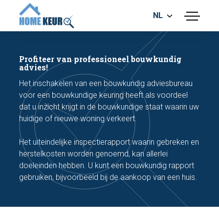
NL
menu
BOUWKUNDIGE KEURING
ENERGIELABEL
Profiteer van professioneel bouwkundig
MEETRAPPORT
advies!
FUNDERINGSRISICO ONDERZOEK
Het inschakelen van een bouwkundig adviesbureau
voor een bouwkundige keuring heeft als voordeel
dat u inzicht krijgt in de bouwkundige staat waarin uw
huidige of nieuwe woning verkeert.
Het uiteindelijke inspectierapport waarin gebreken en
herstelkosten worden genoemd, kan allerlei
Maak een afspraak
doeleinden hebben. U kunt een bouwkundig rapport
gebruiken, bijvoorbeeld bij de aankoop van een huis.
Bel nu