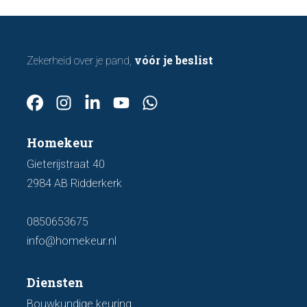
vóór je beslist
Zekerheid over je pand,
Homekeur
Gieterijstraat 40
2984 AB Ridderkerk
0850653675
info@homekeur.nl
Diensten
Bouwkundige keuring