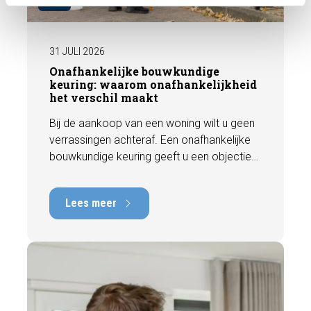
BLOG
31 JULI 2026
Onafhankelijke bouwkundige
keuring: waarom onafhankelijkheid
het verschil maakt
Bij de aankoop van een woning wilt u geen
verrassingen achteraf. Een onafhankelijke
bouwkundige keuring geeft u een objectief
beeld van de technische staat van de
woning, inclusief eventuele gebreken,
Lees meer
onderhoudspunten en te verwachten
herstelkosten. In deze blog leest u waarom
onafhankelijkheid zo belangrijk is en hoe
een deskundige bouwkundige inspectie u
helpt om met vertrouwen een woning te
kopen of te verkopen.