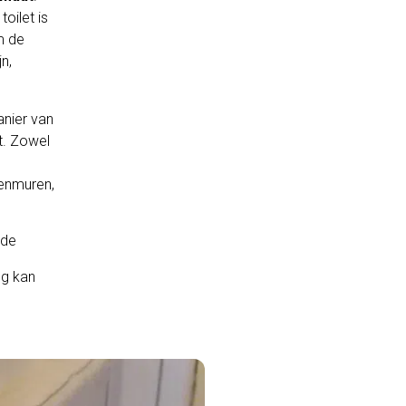
s
l
oilet is
m de
l
n,
s
c
r
nier van
e
t. Zowel
e
tenmuren,
n
 de
ng kan