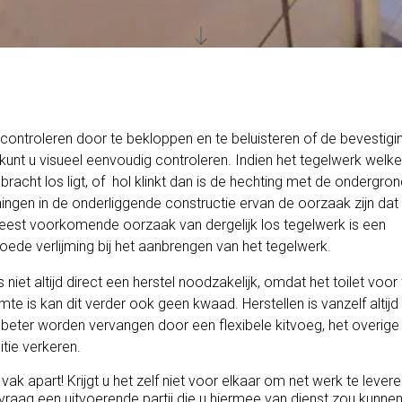
 u controleren door te bekloppen en te beluisteren of de bevestig
kunt u visueel eenvoudig controleren. Indien het tegelwerk welk
racht los ligt, of hol klinkt dan is de hechting met de ondergro
gen in de onderliggende constructie ervan de oorzaak zijn dat
 Meest voorkomende oorzaak van dergelijk los tegelwerk is een
ede verlijming bij het aanbrengen van het tegelwerk.
niet altijd direct een herstel noodzakelijk, omdat het toilet voor
te is kan dit verder ook geen kwaad. Herstellen is vanzelf altijd 
eter worden vervangen door een flexibele kitvoeg, het overige
tie verkeren.
ak apart! Krijgt u het zelf niet voor elkaar om net werk te lever
vraag een uitvoerende partij die u hiermee van dienst zou kunnen 