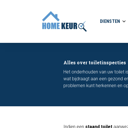
DIENSTEN
Alles over toiletinspecties
Het onderhouden van uw toilet i
wat bijdraagt aan een gezond e
problemen kunt herkennen en opl
Indien een
staand toilet
aanwezi