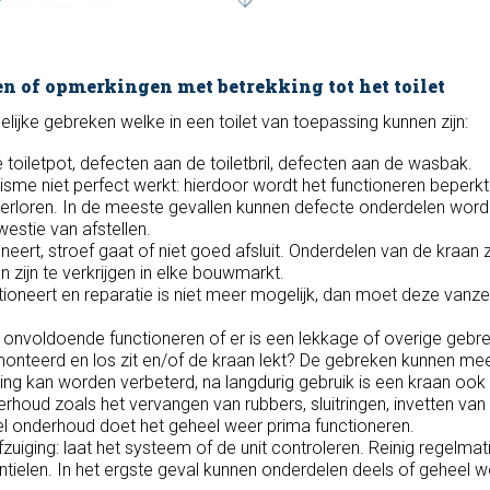
n of opmerkingen met betrekking tot het toilet
ijke gebreken welke in een toilet van toepassing kunnen zijn:
toiletpot, defecten aan de toiletbril, defecten aan de wasbak.
me niet perfect werkt: hierdoor wordt het functioneren beperkt
erloren. In de meeste gevallen kunnen defecte onderdelen wor
estie van afstellen.
neert, stroef gaat of niet goed afsluit. Onderdelen van de kraan 
n zijn te verkrijgen in elke bouwmarkt.
tioneert en reparatie is niet meer mogelijk, dan moet deze vanze
 onvoldoende functioneren of er is een lekkage of overige gebr
monteerd en los zit en/of de kraan lekt? De gebreken kunnen mee
ing kan worden verbeterd, na langdurig gebruik is een kraan ook
erhoud zoals het vervangen van rubbers, sluitringen, invetten van 
 onderhoud doet het geheel weer prima functioneren.
fzuiging: laat het systeem of de unit controleren. Reinig regelmat
entielen. In het ergste geval kunnen onderdelen deels of geheel 