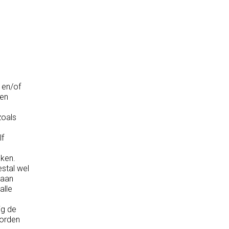
 en/of
den
zoals
lf
eken.
stal wel
 aan
alle
ig de
worden