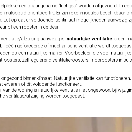
lplekken en onaangename “luchtjes” worden afgevoerd. In een t
een nalooptijd onontbeerlijk. Er zijn rekenmodules beschikbaar o
en. Let op dat er voldoende luchtinlaat mogelijkheden aanwezig zij
eur of een rooster in de deur.
e ventilatie/afzuiging aanwezig is:
natuurlijke ventilatie
is een ma
bij géén geforceerde of mechanische ventilatie wordt toegepas
eden op een natuurlijke manier. Voorbeelden die voor natuurlijke
chtroosters, zelfregulerend ventilatieroosters, moproosters in bui
n ongezond binnenklimaat. Natuurlijke ventilatie kan functioneren,
 ervaren of dit voldoende functioneert.
van de woning is natuurlijke ventilatie niet ongewoon, bij wijzigi
he ventilatie/afzuiging worden toegepast.