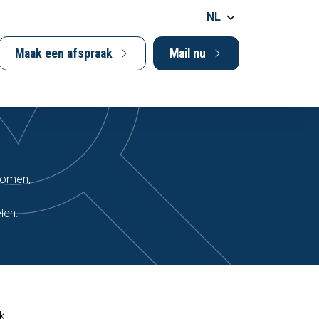
NL
Maak een afspraak
Mail nu
rkomen,
len.
k