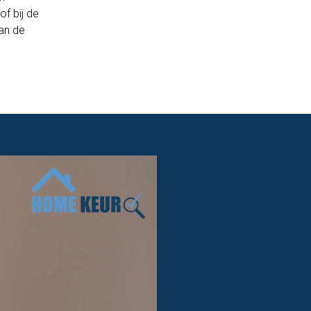
of bij de
an de