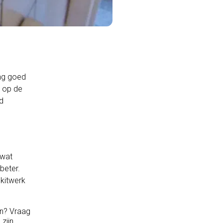
ing goed
e op de
nd
 wat
beter.
 kitwerk
en? Vraag
zijn.