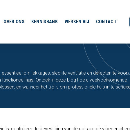
OVER ONS
KENNISBANK
WERKEN BIJ
CONTACT
s essentieel om lekkages, slechte ventilatie en defecten te voo
n functioneel huis. Ontdek in deze blog hoe u veelvoorkomende
ossen, en wanneer het tijd is om professionele hulp in te schake
g is: controleer de bevestiging van de pot aan de vloer en chec