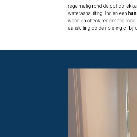
regelmatig rond de pot op lekkag
wateraansluiting. Indien een
han
wand en check regelmatig rond 
aansluiting op de riolering of bij