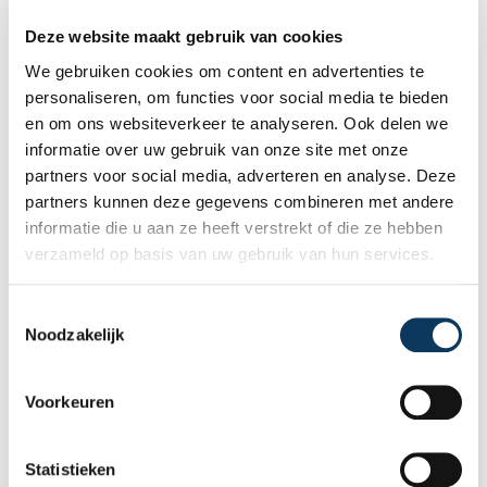
Deze website maakt gebruik van cookies
We gebruiken cookies om content en advertenties te
personaliseren, om functies voor social media te bieden
en om ons websiteverkeer te analyseren. Ook delen we
informatie over uw gebruik van onze site met onze
partners voor social media, adverteren en analyse. Deze
partners kunnen deze gegevens combineren met andere
informatie die u aan ze heeft verstrekt of die ze hebben
verzameld op basis van uw gebruik van hun services.
BLOG
T
Noodzakelijk
o
e
31 JULI 2026
s
Onafhankelijke bouwkundige
Voorkeuren
t
keuring: waarom onafhankelijkheid
het verschil maakt
e
m
Statistieken
Bij de aankoop van een woning wilt u geen