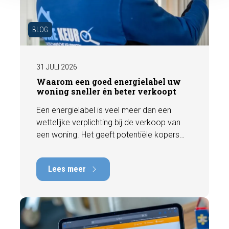
BLOG
31 JULI 2026
Waarom een goed energielabel uw
woning sneller én beter verkoopt
Een energielabel is veel meer dan een
wettelijke verplichting bij de verkoop van
een woning. Het geeft potentiële kopers
direct inzicht in de energiezuinigheid van de
woning en kan een positieve invloed
Lees meer
hebben op de verkoopbaarheid en waarde.
In deze blog leggen we uit waarom een
actueel energielabel belangrijk is en hoe u
ervoor zorgt dat uw woning optimaal wordt
gepresenteerd aan de markt.