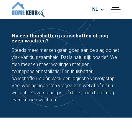
NL
menu
BOUWKUNDIGE KEURING
ENERGIELABEL
Nu een thuisbatterij aanschaffen of nog
MEETRAPPORT
even wachten?
FUNDERINGSRISICO ONDERZOEK
Steeds meer mensen gaan goed aan de slag op het
vlak van duurzaamheid. Dat is natuurlijk positief. We
zien meer en meer woningen met een
zonnepaneleninstallatie. Een thuisbatterij
aanschaffen is dan vaak een logische vervolgstap.
Veel woningeigenaren vragen zich wel af of dit nu
wel echt zo verstandig is, of dat zij toch beter nog
Maak een afspraak
even kunnen wachten.
Bel nu