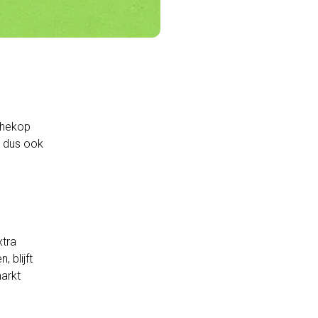
chekop
n dus ook
xtra
 blijft
markt