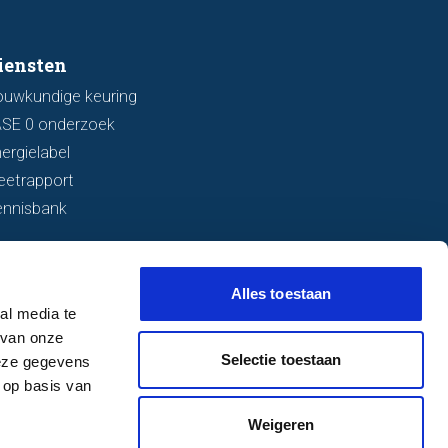
iensten
ouwkundige keuring
ASE 0 onderzoek
ergielabel
eetrapport
ennisbank
Alles toestaan
al media te
 van onze
Selectie toestaan
deze gegevens
 op basis van
Weigeren