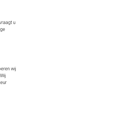
vraagt u
ige
eren wij
Wij
teur