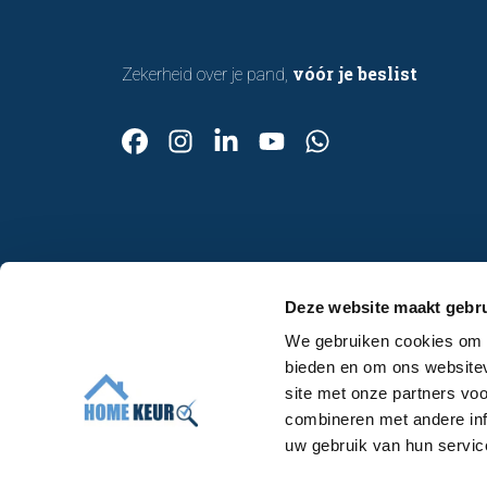
vóór je beslist
Zekerheid over je pand,
Contact
Deze website maakt gebru
Afspraak maken
We gebruiken cookies om c
Over ons
bieden en om ons websitev
Werken bij
site met onze partners vo
Algemene voorwaarden
combineren met andere inf
uw gebruik van hun servic
Voor makelaars