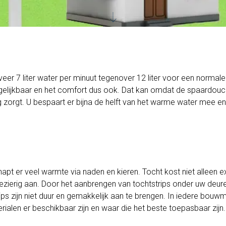
er 7 liter water per minuut tegenover 12 liter voor een normale
gelijkbaar en het comfort dus ook. Dat kan omdat de spaardou
g zorgt. U bespaart er bijna de helft van het warme water mee e
pt er veel warmte via naden en kieren. Tocht kost niet alleen e
ezierig aan. Door het aanbrengen van tochtstrips onder uw deuren,
ips zijn niet duur en gemakkelijk aan te brengen. In iedere bouw
rialen er beschikbaar zijn en waar die het beste toepasbaar zijn.