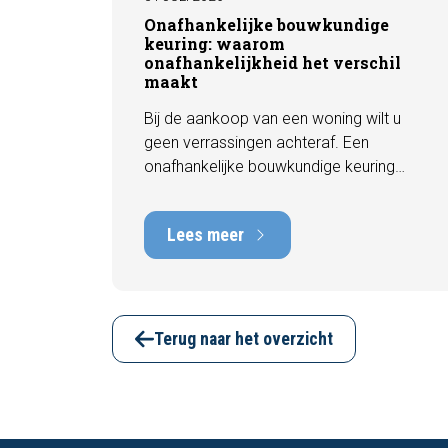
Onafhankelijke bouwkundige
keuring: waarom
onafhankelijkheid het verschil
maakt
Bij de aankoop van een woning wilt u
geen verrassingen achteraf. Een
onafhankelijke bouwkundige keuring
geeft u een objectief beeld van de
technische staat van de woning, inclusief
Lees meer
eventuele gebreken, onderhoudspunten
en te verwachten herstelkosten. In deze
blog leest u waarom onafhankelijkheid
zo belangrijk is en hoe een deskundige
bouwkundige inspectie u helpt om met
Terug naar het overzicht
vertrouwen een woning te kopen of te
verkopen.