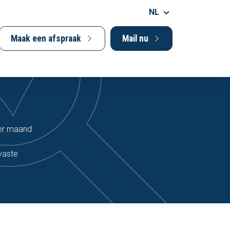
NL
Maak een afspraak
Mail nu
per maand
vaste