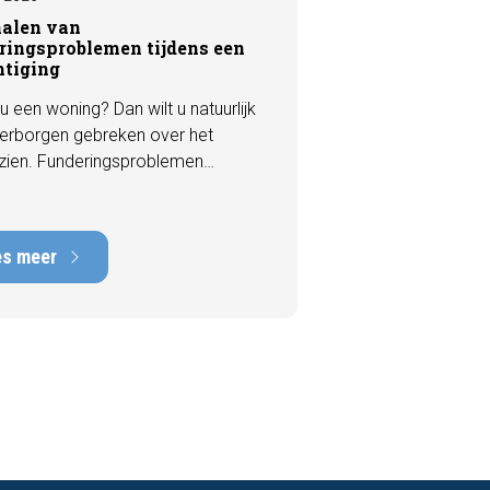
nalen van
ringsproblemen tijdens een
htiging
u een woning? Dan wilt u natuurlijk
erborgen gebreken over het
zien. Funderingsproblemen
n tot de meest kostbare
en die een woning kan hebben,
rstelkosten die kunnen oplopen
es meer
nduizenden euro's. Gelukkig zijn er
 een bezichtiging vaak al signalen
aar die kunnen wijzen op
ingsschade of verzakkingen. In dit
l bespreken we zeven belangrijke
ken waarop u kunt letten voordat
bod uitbrengt.