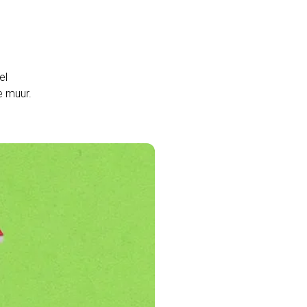
el
e muur.