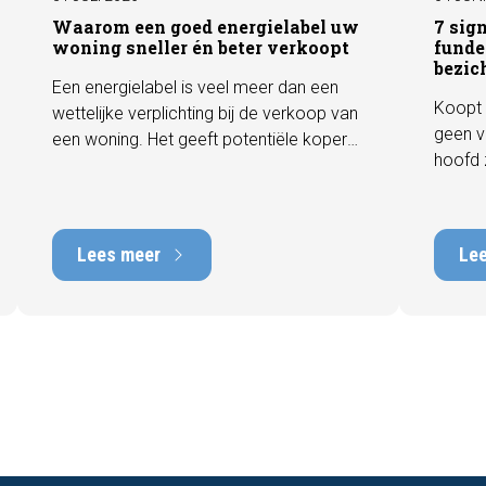
Waarom een goed energielabel uw
7 sig
woning sneller én beter verkoopt
funde
bezic
Een energielabel is veel meer dan een
Koopt 
wettelijke verplichting bij de verkoop van
geen v
een woning. Het geeft potentiële kopers
hoofd 
direct inzicht in de energiezuinigheid van
behore
de woning en kan een positieve invloed
gebrek
hebben op de verkoopbaarheid en
met he
waarde. In deze blog leggen we uit
Lees meer
Le
tot tie
waarom een actueel energielabel
tijdens
belangrijk is en hoe u ervoor zorgt dat uw
zichtb
woning optimaal wordt gepresenteerd
funder
aan de markt.
artike
kenmer
u een 