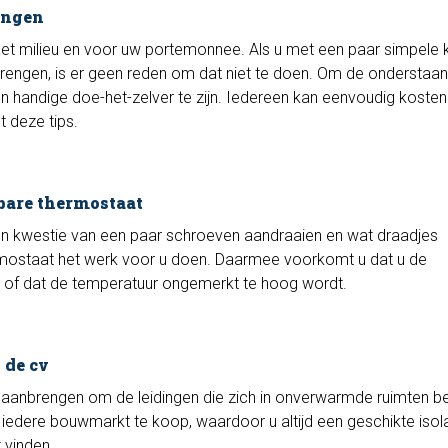
engen
et milieu en voor uw portemonnee. Als u met een paar simpele 
rengen, is er geen reden om dat niet te doen. Om de onderstaa
en handige doe-het-zelver te zijn. Iedereen kan eenvoudig kosten
 deze tips.
bare thermostaat
 een kwestie van een paar schroeven aandraaien en wat draadjes
rmostaat het werk voor u doen. Daarmee voorkomt u dat u de
n of dat de temperatuur ongemerkt te hoog wordt.
 de cv
 aanbrengen om de leidingen die zich in onverwarmde ruimten b
n iedere bouwmarkt te koop, waardoor u altijd een geschikte isol
 vinden.