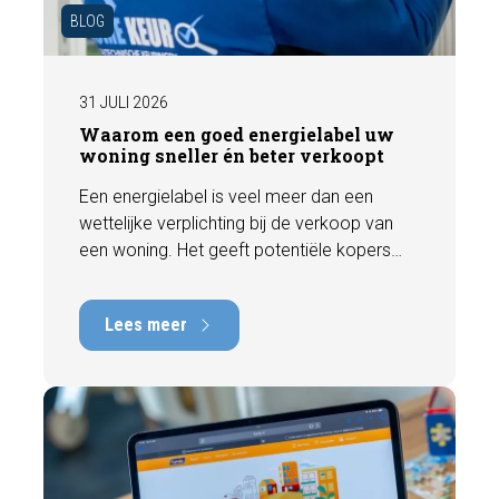
BLOG
31 JULI 2026
Waarom een goed energielabel uw
woning sneller én beter verkoopt
Een energielabel is veel meer dan een
wettelijke verplichting bij de verkoop van
een woning. Het geeft potentiële kopers
direct inzicht in de energiezuinigheid van de
woning en kan een positieve invloed
Lees meer
hebben op de verkoopbaarheid en waarde.
In deze blog leggen we uit waarom een
actueel energielabel belangrijk is en hoe u
ervoor zorgt dat uw woning optimaal wordt
gepresenteerd aan de markt.