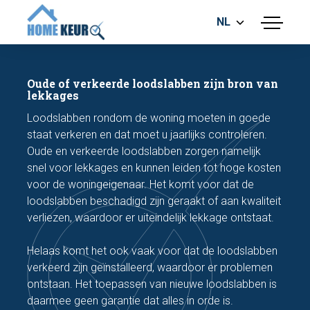
NL
menu
BOUWKUNDIGE KEURING
ENERGIELABEL
Oude of verkeerde loodslabben zijn bron van
MEETRAPPORT
lekkages
FUNDERINGSRISICO ONDERZOEK
Loodslabben rondom de woning moeten in goede
staat verkeren en dat moet u jaarlijks controleren.
Oude en verkeerde loodslabben zorgen namelijk
snel voor lekkages en kunnen leiden tot hoge kosten
voor de woningeigenaar. Het komt voor dat de
loodslabben beschadigd zijn geraakt of aan kwaliteit
verliezen, waardoor er uiteindelijk lekkage ontstaat.
Maak een afspraak
Helaas komt het ook vaak voor dat de loodslabben
verkeerd zijn geïnstalleerd, waardoor er problemen
Bel nu
ontstaan. Het toepassen van nieuwe loodslabben is
daarmee geen garantie dat alles in orde is.