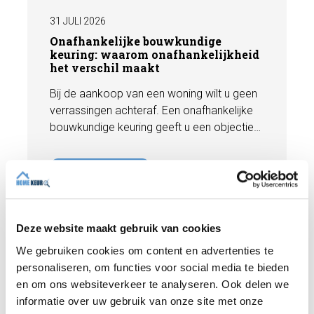
31 JULI 2026
Onafhankelijke bouwkundige
keuring: waarom onafhankelijkheid
het verschil maakt
Bij de aankoop van een woning wilt u geen
verrassingen achteraf. Een onafhankelijke
bouwkundige keuring geeft u een objectief
beeld van de technische staat van de
woning, inclusief eventuele gebreken,
Lees meer
onderhoudspunten en te verwachten
herstelkosten. In deze blog leest u waarom
onafhankelijkheid zo belangrijk is en hoe
een deskundige bouwkundige inspectie u
Deze website maakt gebruik van cookies
helpt om met vertrouwen een woning te
We gebruiken cookies om content en advertenties te
kopen of te verkopen.
personaliseren, om functies voor social media te bieden
en om ons websiteverkeer te analyseren. Ook delen we
informatie over uw gebruik van onze site met onze