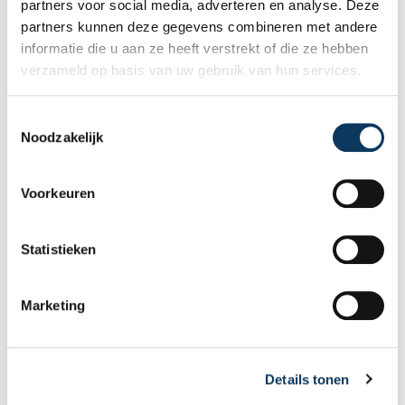
partners voor social media, adverteren en analyse. Deze
partners kunnen deze gegevens combineren met andere
informatie die u aan ze heeft verstrekt of die ze hebben
verzameld op basis van uw gebruik van hun services.
T
Noodzakelijk
o
e
BLOG
s
Voorkeuren
t
e
31 JULI 2026
m
Statistieken
Waarom een goed energielabel uw
m
woning sneller én beter verkoopt
i
Marketing
n
Een energielabel is veel meer dan een
g
wettelijke verplichting bij de verkoop van
s
een woning. Het geeft potentiële kopers
Details tonen
s
direct inzicht in de energiezuinigheid van de
e