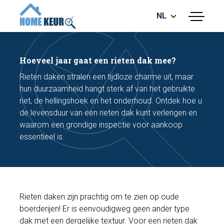
NL
menu
BOUWKUNDIGE KEURING
ENERGIELABEL
Hoeveel jaar gaat een rieten dak mee?
MEETRAPPORT
Rieten daken stralen een tijdloze charme uit, maar
FUNDERINGSRISICO ONDERZOEK
hun duurzaamheid hangt sterk af van het gebruikte
riet, de hellingshoek en het onderhoud. Ontdek hoe u
de levensduur van een rieten dak kunt verlengen en
waarom een grondige inspectie voor aankoop
essentieel is.
Maak een afspraak
Rieten daken zijn prachtig om te zien op oude
Bel nu
boerderijen! Er is eenvoudigweg geen ander type
dak met een dergelijke textuur. Voor een rieten dak