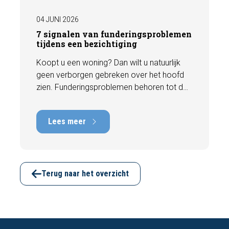
04 JUNI 2026
7 signalen van funderingsproblemen
tijdens een bezichtiging
Koopt u een woning? Dan wilt u natuurlijk
geen verborgen gebreken over het hoofd
zien. Funderingsproblemen behoren tot de
meest kostbare gebreken die een woning
kan hebben, met herstelkosten die kunnen
Lees meer
oplopen tot tienduizenden euro's. Gelukkig
zijn er tijdens een bezichtiging vaak al
signalen zichtbaar die kunnen wijzen op
funderingsschade of verzakkingen. In dit
artikel bespreken we zeven belangrijke
Terug naar het overzicht
kenmerken waarop u kunt letten voordat u
een bod uitbrengt.