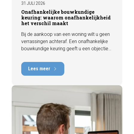
31 JULI 2026
Onafhankelijke bouwkundige
keuring: waarom onafhankelijkheid
het verschil maakt
Bij de aankoop van een woning wilt u geen
verrassingen achteraf. Een onafhankelijke
bouwkundige keuring geeft u een objectief
beeld van de technische staat van de
woning, inclusief eventuele gebreken,
Lees meer
onderhoudspunten en te verwachten
herstelkosten. In deze blog leest u waarom
onafhankelijkheid zo belangrijk is en hoe
een deskundige bouwkundige inspectie u
helpt om met vertrouwen een woning te
kopen of te verkopen.