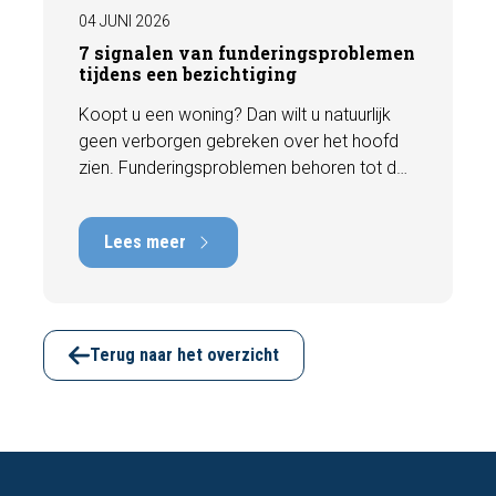
04 JUNI 2026
7 signalen van funderingsproblemen
tijdens een bezichtiging
Koopt u een woning? Dan wilt u natuurlijk
geen verborgen gebreken over het hoofd
zien. Funderingsproblemen behoren tot de
meest kostbare gebreken die een woning
kan hebben, met herstelkosten die kunnen
Lees meer
oplopen tot tienduizenden euro's. Gelukkig
zijn er tijdens een bezichtiging vaak al
signalen zichtbaar die kunnen wijzen op
funderingsschade of verzakkingen. In dit
artikel bespreken we zeven belangrijke
Terug naar het overzicht
kenmerken waarop u kunt letten voordat u
een bod uitbrengt.