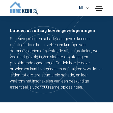
NL
menu
BOUWKUNDIGE KEURING
ENERGIELABEL
Lateien of rollaag boven gevelopeningen
MEETRAPPORT
Scheurvorming en schade aan gevels kunnen
FUNDERINGSRISICO ONDERZOEK
ontstaan door het uitzetten en krimpen van
betonnen lateien of roestende stalen profielen, wat
vaak het gevolg is van slechte afwatering en
onvoldoende onderhoud. Ontdek hoe je deze
problemen kunt herkennen en aanpakken voordat ze
leiden tot grotere structurele schade, en leer
waarom het inschakelen van een deskundige
Maak een afspraak
essentieel is voor duurzame oplossingen.
Bel nu