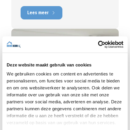
beeld van de technische staat van de
woning, inclusief eventuele gebreken,
Lees meer
onderhoudspunten en te verwachten
herstelkosten. In deze blog leest u waarom
onafhankelijkheid zo belangrijk is en hoe
een deskundige bouwkundige inspectie u
helpt om met vertrouwen een woning te
kopen of te verkopen.
Deze website maakt gebruik van cookies
We gebruiken cookies om content en advertenties te
personaliseren, om functies voor social media te bieden
en om ons websiteverkeer te analyseren. Ook delen we
informatie over uw gebruik van onze site met onze
partners voor social media, adverteren en analyse. Deze
partners kunnen deze gegevens combineren met andere
informatie die u aan ze heeft verstrekt of die ze hebben
verzameld op basis van uw gebruik van hun services.
BLOG