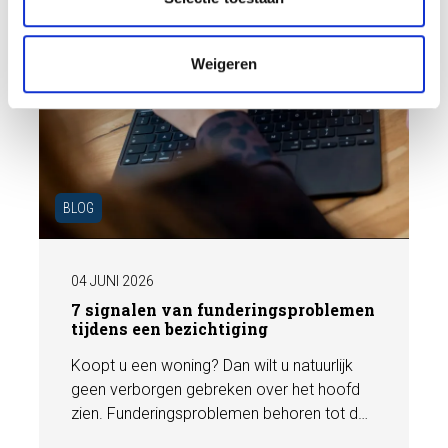
i
e
Weigeren
BLOG
04 JUNI 2026
7 signalen van funderingsproblemen
tijdens een bezichtiging
Koopt u een woning? Dan wilt u natuurlijk
geen verborgen gebreken over het hoofd
zien. Funderingsproblemen behoren tot de
meest kostbare gebreken die een woning