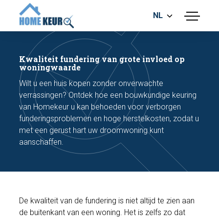
NL
menu
BOUWKUNDIGE KEURING
ENERGIELABEL
Kwaliteit fundering van grote invloed op
MEETRAPPORT
woningwaarde
FUNDERINGSRISICO ONDERZOEK
Wilt u een huis kopen zonder onverwachte
verrassingen? Ontdek hoe een bouwkundige keuring
van Homekeur u kan behoeden voor verborgen
funderingsproblemen en hoge herstelkosten, zodat u
met een gerust hart uw droomwoning kunt
aanschaffen.
Maak een afspraak
Bel nu
De kwaliteit van de fundering is niet altijd te zien aan
de buitenkant van een woning. Het is zelfs zo dat