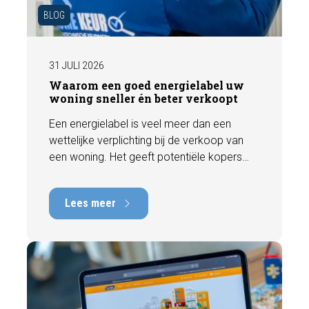
BLOG
31 JULI 2026
Waarom een goed energielabel uw
woning sneller én beter verkoopt
Een energielabel is veel meer dan een
wettelijke verplichting bij de verkoop van
een woning. Het geeft potentiële kopers
direct inzicht in de energiezuinigheid van de
woning en kan een positieve invloed
Lees meer
hebben op de verkoopbaarheid en waarde.
In deze blog leggen we uit waarom een
actueel energielabel belangrijk is en hoe u
ervoor zorgt dat uw woning optimaal wordt
gepresenteerd aan de markt.