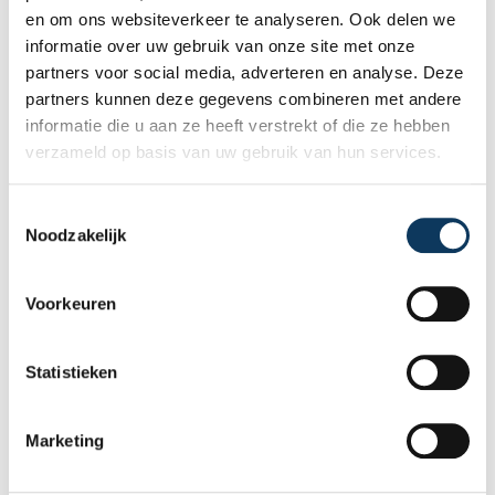
en om ons websiteverkeer te analyseren. Ook delen we
helpt om met vertrouwen een woning te
informatie over uw gebruik van onze site met onze
kopen of te verkopen.
partners voor social media, adverteren en analyse. Deze
partners kunnen deze gegevens combineren met andere
informatie die u aan ze heeft verstrekt of die ze hebben
verzameld op basis van uw gebruik van hun services.
T
Noodzakelijk
o
e
s
Voorkeuren
t
e
BLOG
m
Statistieken
m
i
31 JULI 2026
Marketing
n
Waarom een goed energielabel uw
g
woning sneller én beter verkoopt