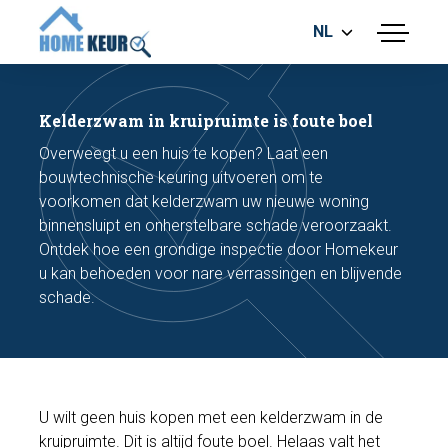
NL
menu
BOUWKUNDIGE KEURING
ENERGIELABEL
Kelderzwam in kruipruimte is foute boel
MEETRAPPORT
Overweegt u een huis te kopen? Laat een
FUNDERINGSRISICO ONDERZOEK
bouwtechnische keuring uitvoeren om te
voorkomen dat kelderzwam uw nieuwe woning
binnensluipt en onherstelbare schade veroorzaakt.
Ontdek hoe een grondige inspectie door Homekeur
u kan behoeden voor nare verrassingen en blijvende
schade.
Maak een afspraak
Bel nu
U wilt geen huis kopen met een kelderzwam in de
kruipruimte. Dit is altijd foute boel. Helaas valt het