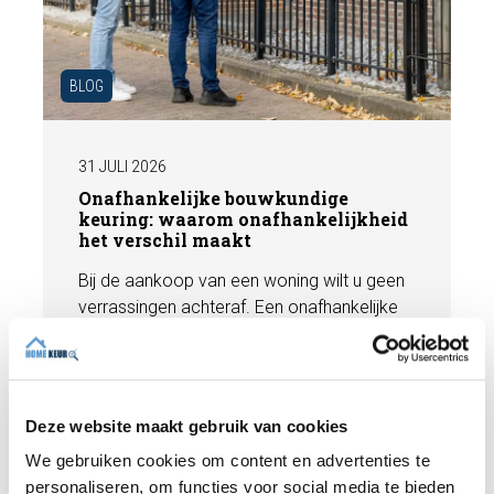
BLOG
31 JULI 2026
Onafhankelijke bouwkundige
keuring: waarom onafhankelijkheid
het verschil maakt
Bij de aankoop van een woning wilt u geen
verrassingen achteraf. Een onafhankelijke
bouwkundige keuring geeft u een objectief
beeld van de technische staat van de
woning, inclusief eventuele gebreken,
Lees meer
onderhoudspunten en te verwachten
Deze website maakt gebruik van cookies
herstelkosten. In deze blog leest u waarom
We gebruiken cookies om content en advertenties te
onafhankelijkheid zo belangrijk is en hoe
personaliseren, om functies voor social media te bieden
een deskundige bouwkundige inspectie u