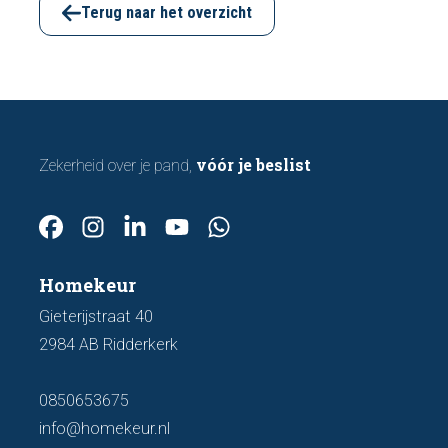
artikel bespreken we zeven belangrijke
Terug naar het overzicht
kenmerken waarop u kunt letten voordat u
een bod uitbrengt.
vóór je beslist
Zekerheid over je pand,
Homekeur
Gieterijstraat 40
2984 AB Ridderkerk
0850653675
info@homekeur.nl