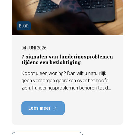
BLOG
04 JUNI 2026
7 signalen van funderingsproblemen
tijdens een bezichtiging
Koopt u een woning? Dan wilt u natuurlijk
geen verborgen gebreken over het hoofd
zien. Funderingsproblemen behoren tot de
meest kostbare gebreken die een woning
kan hebben, met herstelkosten die kunnen
Lees meer
oplopen tot tienduizenden euro's. Gelukkig
zijn er tijdens een bezichtiging vaak al
signalen zichtbaar die kunnen wijzen op
funderingsschade of verzakkingen. In dit