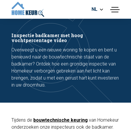
NL
menu
BOUWKUNDIGE KEURING
ENERGIELABEL
Inspectie badkamer met hoog
MEETRAPPORT
vochtpercentage video
FUNDERINGSRISICO ONDERZOEK
Overweegt u een nieuwe woning te kopen en bent u
benieuwd naar de bouwtechnische staat van de
badkamer? Ontdek hoe een grondige inspectie van
Homekeur verborgen gebreken aan het licht kan
brengen, zodat u met een gerust hart kunt investeren
in uw droomhuis.
Maak een afspraak
Bel nu
Tijdens de
bouwtechnische keuring
van Homekeur
onderzoeken onze inspecteurs ook de badkamer.