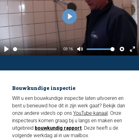
P
l
a
y
03:16
P
M
S
E
l
u
e
n
a
t
t
t
y
e
t
e
Bouwkundige inspectie
i
r
n
f
Wilt u een bouwkundige inspectie laten uitvoeren en
bent u benieuwd hoe dit in zijn werk gaat? Bekijk dan
g
u
onze andere video’s op ons
YouTube-kanaal
. Onze
s
l
inspecteurs komen graag bij u langs en maken een
l
uitgebreid
bouwkundig rapport
. Deze heeft u de
s
volgende werkdag al in uw mailbox.