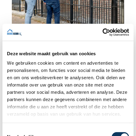
BLOG
Deze website maakt gebruik van cookies
31 JULI 2026
Onafhankelijke bouwkundige
We gebruiken cookies om content en advertenties te
keuring: waarom onafhankelijkheid
personaliseren, om functies voor social media te bieden
het verschil maakt
en om ons websiteverkeer te analyseren. Ook delen we
informatie over uw gebruik van onze site met onze
Bij de aankoop van een woning wilt u geen
partners voor social media, adverteren en analyse. Deze
verrassingen achteraf. Een onafhankelijke
partners kunnen deze gegevens combineren met andere
bouwkundige keuring geeft u een objectief
informatie die u aan ze heeft verstrekt of die ze hebben
beeld van de technische staat van de
verzameld op basis van uw gebruik van hun services.
woning, inclusief eventuele gebreken,
Lees meer
onderhoudspunten en te verwachten
herstelkosten. In deze blog leest u waarom
T