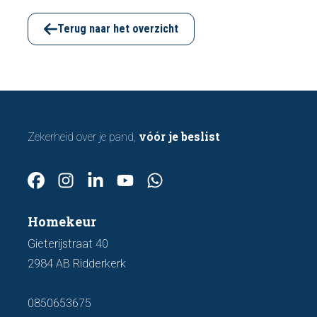
funderingsschade of verzakkingen. In dit
artikel bespreken we zeven belangrijke
Terug naar het overzicht
kenmerken waarop u kunt letten voordat u
een bod uitbrengt.
vóór je beslist
Zekerheid over je pand,
Homekeur
Gieterijstraat 40
2984 AB Ridderkerk
0850653675