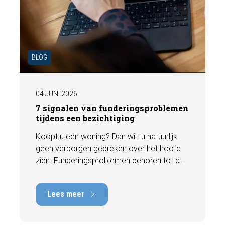
BLOG
04 JUNI 2026
7 signalen van funderingsproblemen
tijdens een bezichtiging
Koopt u een woning? Dan wilt u natuurlijk
geen verborgen gebreken over het hoofd
zien. Funderingsproblemen behoren tot de
meest kostbare gebreken die een woning
kan hebben, met herstelkosten die kunnen
Lees meer
oplopen tot tienduizenden euro's. Gelukkig
zijn er tijdens een bezichtiging vaak al
signalen zichtbaar die kunnen wijzen op