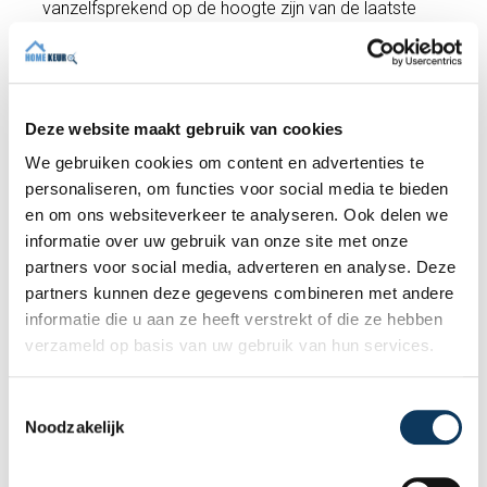
vanzelfsprekend op de hoogte zijn van de laatste
regelgeving. Zij verzorgen op kundige en
onafhankelijke wijze aankoop, bouwkundige,
bouwtechnische keuringen en energielabels en in het
verlengde daarvan een duidelijke rapportage.
Deze website maakt gebruik van cookies
We gebruiken cookies om content en advertenties te
Wilt u een afspraak maken voor een
personaliseren, om functies voor social media te bieden
bouwkundige keuring?
en om ons websiteverkeer te analyseren. Ook delen we
De kosten voor een bouwkundige keuring zijn (tot
informatie over uw gebruik van onze site met onze
250 m²) slechts €489 inclusief btw. Hiervoor voeren
partners voor social media, adverteren en analyse. Deze
wij een uitgebreide
bouwkundige keuring
uit en
partners kunnen deze gegevens combineren met andere
ontvangt u een bouwkundig rapport. Heeft u vragen?
informatie die u aan ze heeft verstrekt of die ze hebben
Wij helpen u graag verder en kunnen indien gewenst
verzameld op basis van uw gebruik van hun services.
direct een afspraak met een deskundige inspecteur
inplannen!
T
Noodzakelijk
o
e
Maak een afspraak
s