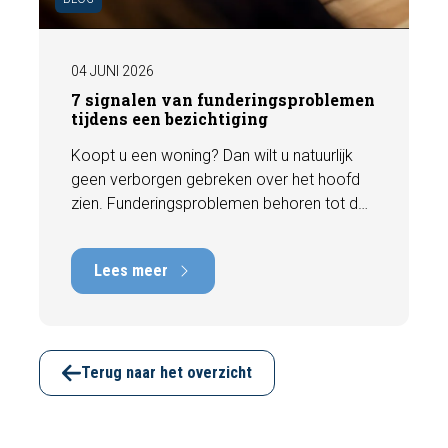
04 JUNI 2026
7 signalen van funderingsproblemen
tijdens een bezichtiging
Koopt u een woning? Dan wilt u natuurlijk
geen verborgen gebreken over het hoofd
zien. Funderingsproblemen behoren tot de
meest kostbare gebreken die een woning
kan hebben, met herstelkosten die kunnen
Lees meer
oplopen tot tienduizenden euro's. Gelukkig
zijn er tijdens een bezichtiging vaak al
signalen zichtbaar die kunnen wijzen op
funderingsschade of verzakkingen. In dit
artikel bespreken we zeven belangrijke
Terug naar het overzicht
kenmerken waarop u kunt letten voordat u
een bod uitbrengt.