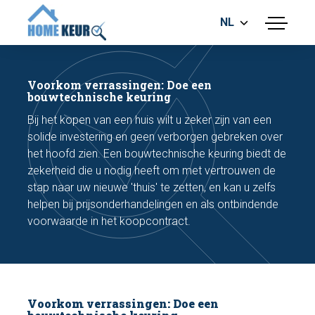
NL
menu
BOUWKUNDIGE KEURING
ENERGIELABEL
Voorkom verrassingen: Doe een
MEETRAPPORT
bouwtechnische keuring
FUNDERINGSRISICO ONDERZOEK
Bij het kopen van een huis wilt u zeker zijn van een
solide investering en geen verborgen gebreken over
het hoofd zien. Een bouwtechnische keuring biedt de
zekerheid die u nodig heeft om met vertrouwen de
stap naar uw nieuwe 'thuis' te zetten, en kan u zelfs
helpen bij prijsonderhandelingen en als ontbindende
voorwaarde in het koopcontract.
Maak een afspraak
Bel nu
Voorkom verrassingen: Doe een