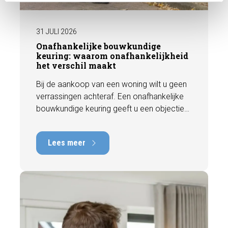
31 JULI 2026
Onafhankelijke bouwkundige
keuring: waarom onafhankelijkheid
het verschil maakt
Bij de aankoop van een woning wilt u geen
verrassingen achteraf. Een onafhankelijke
bouwkundige keuring geeft u een objectief
beeld van de technische staat van de
woning, inclusief eventuele gebreken,
Lees meer
onderhoudspunten en te verwachten
herstelkosten. In deze blog leest u waarom
onafhankelijkheid zo belangrijk is en hoe
een deskundige bouwkundige inspectie u
helpt om met vertrouwen een woning te
kopen of te verkopen.