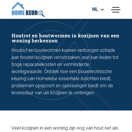
NL
menu
BOUWKUNDIGE KEURING
ENERGIELABEL
Houtrot en houtwormen in kozijnen van een
MEETRAPPORT
woning herkennen
FUNDERINGSRISICO ONDERZOEK
Houtrot en houtwormen kunnen verborgen schade
aan houten kozijnen veroorzaken, wat kan leiden tot
hoge reparatiekosten en verminderde
woningwaarde. Ontdek hoe een bouwtechnische
keuring van Homekeur essentiële inzichten biedt,
problemen opspoort en oplossingen biedt om de
levensduur van uw kozijnen te verlengen.
Maak een afspraak
Bel nu
Veel kozijnen in een woning zijn nog van hout net als