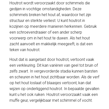
n
f
Houtrot wordt veroorzaakt door schimmels die
gedijen in vochtige omstandigheden. Deze
g
u
schimmels breken het hout af, waardoor het zijn
s
l
structuur en sterkte verliest. U kunt houtrot in
l
kozijnen op meerdere manieren herkennen. Gebruik
s
een schroevendraaier of een ander scherp
c
voorwerp om in het hout te duwen. Als het hout
r
zacht aanvoelt en makkelijk meegeeft, is dat een
e
teken van houtrot.
e
Hout dat is aangetast door houtrot, vertoont vaak
n
een verkleuring. Dit kan variëren van geel tot bruin of
zelfs zwart. In vergevorderde stadia kunnen barsten
en scheuren in het hout zichtbaar worden. Als de verf
op het hout loslaat of blaasjes vertoont, kan dat
wijzen op onderliggend houtrot. In bepaalde gevallen
kunt u het ook ruiken. Houtrot veroorzaakt vaak een
muffe geur, vergelijkbaar met schimmel of vocht.