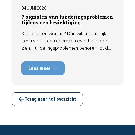
04 JUNI 2026
7 signalen van funderingsproblemen
tijdens een bezichtiging
Koopt u een woning? Dan wilt u natuurlijk
geen verborgen gebreken over het hoofd
zien. Funderingsproblemen behoren tot de
meest kostbare gebreken die een woning
kan hebben, met herstelkosten die kunnen
Lees meer
oplopen tot tienduizenden euro's. Gelukkig
zijn er tijdens een bezichtiging vaak al
signalen zichtbaar die kunnen wijzen op
funderingsschade of verzakkingen. In dit
artikel bespreken we zeven belangrijke
Terug naar het overzicht
kenmerken waarop u kunt letten voordat u
een bod uitbrengt.