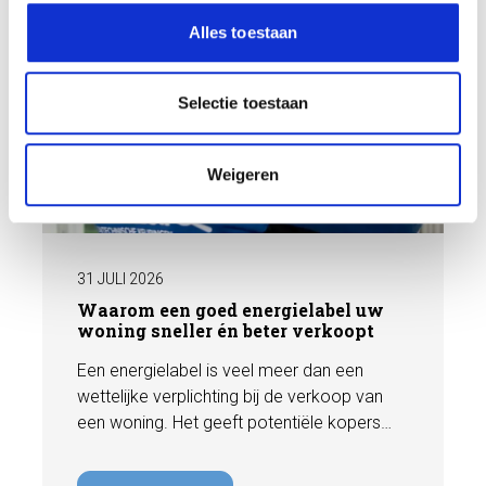
l
Alles toestaan
e
c
t
Selectie toestaan
i
e
Weigeren
BLOG
31 JULI 2026
Waarom een goed energielabel uw
woning sneller én beter verkoopt
Een energielabel is veel meer dan een
wettelijke verplichting bij de verkoop van
een woning. Het geeft potentiële kopers
direct inzicht in de energiezuinigheid van de
woning en kan een positieve invloed