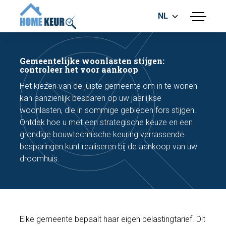
NL
menu
BOUWKUNDIGE KEURING
ENERGIELABEL
Gemeentelijke woonlasten stijgen:
MEETRAPPORT
controleer het voor aankoop
FUNDERINGSRISICO ONDERZOEK
Het kiezen van de juiste gemeente om in te wonen
kan aanzienlijk besparen op uw jaarlijkse
woonlasten, die in sommige gebieden fors stijgen.
Ontdek hoe u met een strategische keuze en een
grondige bouwtechnische keuring verrassende
besparingen kunt realiseren bij de aankoop van uw
droomhuis.
Maak een afspraak
Bel nu
Elke gemeente bepaalt haar eigen belastingtarief. Dit