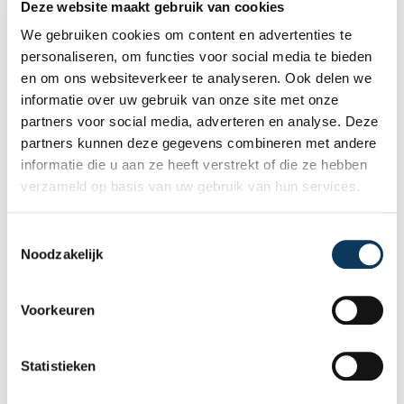
Deze website maakt gebruik van cookies
We gebruiken cookies om content en advertenties te
personaliseren, om functies voor social media te bieden
en om ons websiteverkeer te analyseren. Ook delen we
informatie over uw gebruik van onze site met onze
partners voor social media, adverteren en analyse. Deze
partners kunnen deze gegevens combineren met andere
informatie die u aan ze heeft verstrekt of die ze hebben
verzameld op basis van uw gebruik van hun services.
BLOG
T
Noodzakelijk
o
31 JULI 2026
e
Onafhankelijke bouwkundige
s
keuring: waarom onafhankelijkheid
Voorkeuren
het verschil maakt
t
e
Bij de aankoop van een woning wilt u geen
m
Statistieken
verrassingen achteraf. Een onafhankelijke
m
bouwkundige keuring geeft u een objectief