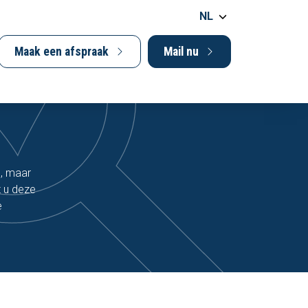
NL
Maak een afspraak
Mail nu
n, maar
t u deze
e