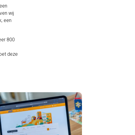
 een
en wij
k, een
er 800
moet deze