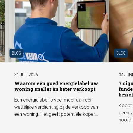
BLOG
BLOG
31 JULI 2026
04 JUN
Waarom een goed energielabel uw
7 sig
woning sneller én beter verkoopt
funde
bezic
Een energielabel is veel meer dan een
Koopt 
wettelijke verplichting bij de verkoop van
geen v
een woning. Het geeft potentiële kopers
hoofd 
direct inzicht in de energiezuinigheid van
behore
de woning en kan een positieve invloed