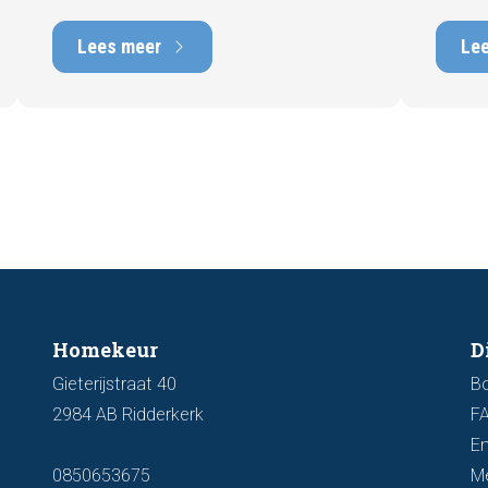
gebrek
hebben op de verkoopbaarheid en
met he
waarde. In deze blog leggen we uit
Lees meer
Le
tot tie
waarom een actueel energielabel
tijdens
belangrijk is en hoe u ervoor zorgt dat uw
zichtb
woning optimaal wordt gepresenteerd
funder
aan de markt.
artike
kenmer
u een 
Homekeur
D
Gieterijstraat 40
B
2984 AB Ridderkerk
F
En
0850653675
M