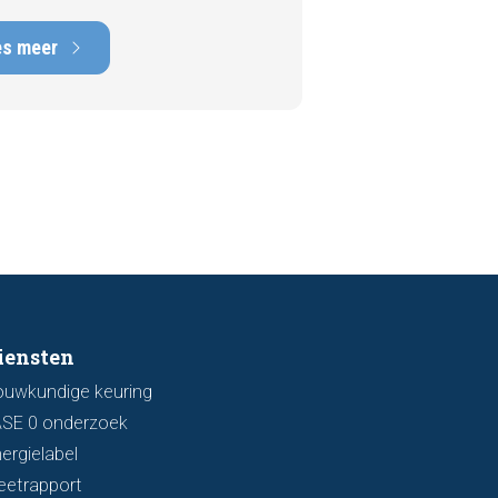
en die een woning kan hebben,
rstelkosten die kunnen oplopen
es meer
nduizenden euro's. Gelukkig zijn er
 een bezichtiging vaak al signalen
aar die kunnen wijzen op
ingsschade of verzakkingen. In dit
l bespreken we zeven belangrijke
ken waarop u kunt letten voordat
bod uitbrengt.
iensten
ouwkundige keuring
ASE 0 onderzoek
ergielabel
eetrapport