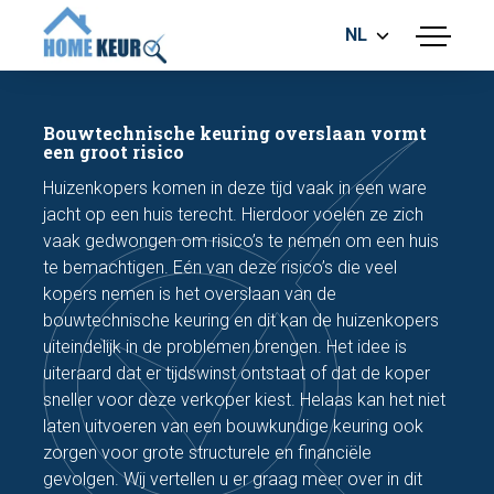
NL
menu
BOUWKUNDIGE KEURING
ENERGIELABEL
Bouwtechnische keuring overslaan vormt
MEETRAPPORT
een groot risico
FUNDERINGSRISICO ONDERZOEK
Huizenkopers komen in deze tijd vaak in een ware
jacht op een huis terecht. Hierdoor voelen ze zich
vaak gedwongen om risico’s te nemen om een huis
te bemachtigen. Eén van deze risico’s die veel
kopers nemen is het overslaan van de
bouwtechnische keuring en dit kan de huizenkopers
uiteindelijk in de problemen brengen. Het idee is
Maak een afspraak
uiteraard dat er tijdswinst ontstaat of dat de koper
sneller voor deze verkoper kiest. Helaas kan het niet
laten uitvoeren van een bouwkundige keuring ook
Bel nu
zorgen voor grote structurele en financiële
gevolgen. Wij vertellen u er graag meer over in dit