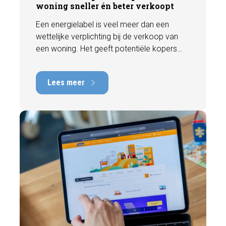
woning sneller én beter verkoopt
Een energielabel is veel meer dan een
wettelijke verplichting bij de verkoop van
een woning. Het geeft potentiële kopers
direct inzicht in de energiezuinigheid van de
woning en kan een positieve invloed
Lees meer
hebben op de verkoopbaarheid en waarde.
In deze blog leggen we uit waarom een
actueel energielabel belangrijk is en hoe u
ervoor zorgt dat uw woning optimaal wordt
gepresenteerd aan de markt.