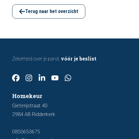
funderingsschade of verzakkingen. In dit
artikel bespreken we zeven belangrijke
Terug naar het overzicht
kenmerken waarop u kunt letten voordat u
een bod uitbrengt.
vóór je beslist
Zekerheid over je pand,
Homekeur
Gieterijstraat 40
2984 AB Ridderkerk
0850653675