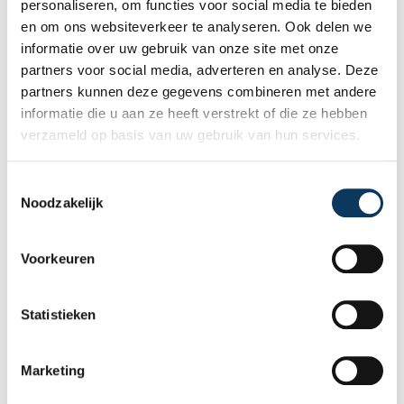
kosten u mogelijk komt te staan. Wij voeren deze
personaliseren, om functies voor social media te bieden
bouwtechnische keuring graag voor u uit en stellen
en om ons websiteverkeer te analyseren. Ook delen we
een uitgebreid rapport voor u op. Dit biedt zekerheid.
informatie over uw gebruik van onze site met onze
Het overslaan van de
bouwtechnische keuring
kan
partners voor social media, adverteren en analyse. Deze
nu tijd en geld besparen, maar kan al snel grote
partners kunnen deze gegevens combineren met andere
financiële risico’s veroorzaken.
informatie die u aan ze heeft verstrekt of die ze hebben
verzameld op basis van uw gebruik van hun services.
Recente artikelen
T
Noodzakelijk
o
e
s
Voorkeuren
t
e
m
Statistieken
m
i
Marketing
n
g