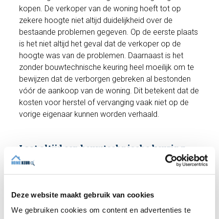
kopen. De verkoper van de woning hoeft tot op
zekere hoogte niet altijd duidelijkheid over de
bestaande problemen gegeven. Op de eerste plaats
is het niet altijd het geval dat de verkoper op de
hoogte was van de problemen. Daarnaast is het
zonder bouwtechnische keuring heel moeilijk om te
bewijzen dat de verborgen gebreken al bestonden
vóór de aankoop van de woning. Dit betekent dat de
kosten voor herstel of vervanging vaak niet op de
vorige eigenaar kunnen worden verhaald.
Laat altijd een bouwtechnische keuring
uitvoeren
Bovenstaande problemen kunt u eenvoudig
voorkomen door de woning aan een uitgebreide
Deze website maakt gebruik van cookies
inspectie te laten onderwerpen. U heeft dan altijd
duidelijkheid over wat u precies koopt en voor welke
We gebruiken cookies om content en advertenties te