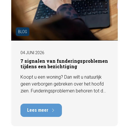
BLOG
04 JUNI 2026
7 signalen van funderingsproblemen
tijdens een bezichtiging
Koopt u een woning? Dan wilt u natuurlijk
geen verborgen gebreken over het hoofd
zien. Funderingsproblemen behoren tot de
meest kostbare gebreken die een woning
kan hebben, met herstelkosten die kunnen
Lees meer
oplopen tot tienduizenden euro's. Gelukkig
zijn er tijdens een bezichtiging vaak al
signalen zichtbaar die kunnen wijzen op