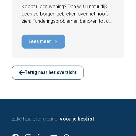
Koopt u een woning? Dan wilt u natuurlijk
geen verborgen gebreken over het hoofd
zien. Funderingsproblemen behoren tot de
meest kostbare gebreken die een woning
kan hebben, met herstelkosten die kunnen
Lees meer
oplopen tot tienduizenden euro's. Gelukkig
zijn er tijdens een bezichtiging vaak al
signalen zichtbaar die kunnen wijzen op
funderingsschade of verzakkingen. In dit
artikel bespreken we zeven belangrijke
Terug naar het overzicht
kenmerken waarop u kunt letten voordat u
een bod uitbrengt.
vóór je beslist
Zekerheid over je pand,