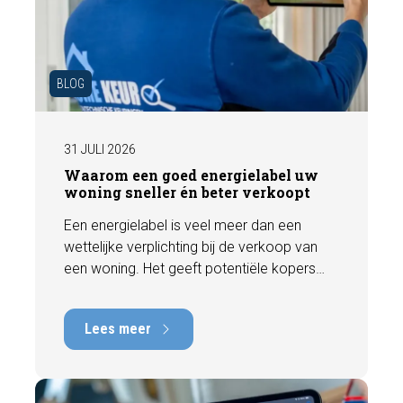
BLOG
31 JULI 2026
Waarom een goed energielabel uw
woning sneller én beter verkoopt
Een energielabel is veel meer dan een
wettelijke verplichting bij de verkoop van
een woning. Het geeft potentiële kopers
direct inzicht in de energiezuinigheid van de
woning en kan een positieve invloed
Lees meer
hebben op de verkoopbaarheid en waarde.
In deze blog leggen we uit waarom een
actueel energielabel belangrijk is en hoe u
ervoor zorgt dat uw woning optimaal wordt