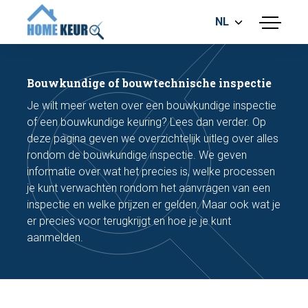
NL
menu
BOUWKUNDIGE KEURING
ENERGIELABEL
Bouwkundige of bouwtechnische inspectie
MEETRAPPORT
Je wilt meer weten over een bouwkundige inspectie
FUNDERINGSRISICO ONDERZOEK
of een bouwkundige keuring? Lees dan verder. Op
deze pagina geven we overzichtelijk uitleg over alles
rondom de bouwkundige inspectie. We geven
informatie over wat het precies is, welke processen
je kunt verwachten rondom het aanvragen van een
inspectie en welke prijzen er gelden. Maar ook wat je
er precies voor terugkrijgt en hoe je je kunt
Maak een afspraak
aanmelden.
Bel nu