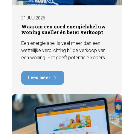
31 JULI 2026
Waarom een goed energielabel uw
woning sneller én beter verkoopt
Een energielabel is veel meer dan een
wettelijke verplichting bij de verkoop van
een woning. Het geeft potentiële kopers
direct inzicht in de energiezuinigheid van de
woning en kan een positieve invloed
Lees meer
hebben op de verkoopbaarheid en waarde.
In deze blog leggen we uit waarom een
actueel energielabel belangrijk is en hoe u
ervoor zorgt dat uw woning optimaal wordt
gepresenteerd aan de markt.