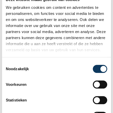
We gebruiken cookies om content en advertenties te
personaliseren, om functies voor social media te bieden
en om ons websiteverkeer te analyseren. Ook delen we
informatie over uw gebruik van onze site met onze
partners voor social media, adverteren en analyse. Deze
partners kunnen deze gegevens combineren met andere
informatie die u aan ze heeft verstrekt of die ze hebben
verzameld op basis van uw gebruik van hun services.
BLOG
T
31 JULI 2026
Noodzakelijk
o
Onafhankelijke bouwkundige
e
keuring: waarom onafhankelijkheid
s
Voorkeuren
het verschil maakt
t
e
Bij de aankoop van een woning wilt u geen
m
Statistieken
verrassingen achteraf. Een onafhankelijke
m
bouwkundige keuring geeft u een objectief
i
beeld van de technische staat van de