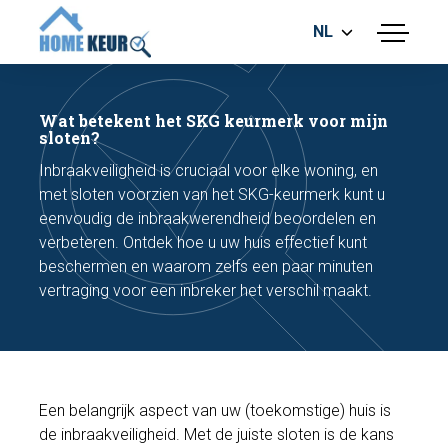
NL
menu
BOUWKUNDIGE KEURING
ENERGIELABEL
Wat betekent het SKG keurmerk voor mijn
MEETRAPPORT
sloten?
FUNDERINGSRISICO ONDERZOEK
Inbraakveiligheid is cruciaal voor elke woning, en
met sloten voorzien van het SKG-keurmerk kunt u
eenvoudig de inbraakwerendheid beoordelen en
verbeteren. Ontdek hoe u uw huis effectief kunt
beschermen en waarom zelfs een paar minuten
vertraging voor een inbreker het verschil maakt.
Maak een afspraak
Bel nu
Een belangrijk aspect van uw (toekomstige) huis is
de inbraakveiligheid. Met de juiste sloten is de kans