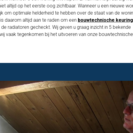
 niet altijd op het eerste oog zichtbaar. Wanneer u een nieuwe won
rijk om optimale helderheid te hebben over de staat van de woni
et is daarom altijd aan te raden om een
bouwtechnische keuring
 de radiatoren gecheckt. Wij geven u graag inzicht in 5 bekende
 wij vaak tegenkomen bij het uitvoeren van onze bouwtechnische