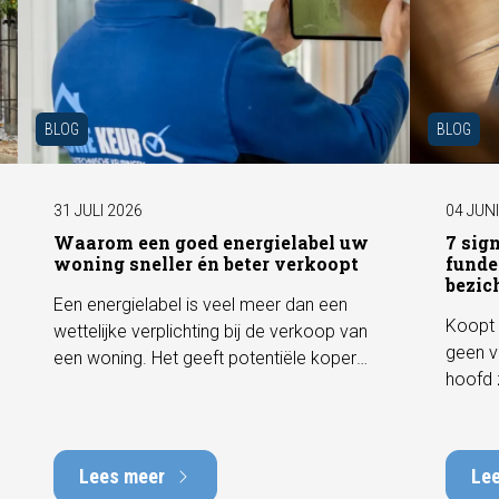
BLOG
BLOG
31 JULI 2026
04 JUN
Waarom een goed energielabel uw
7 sig
woning sneller én beter verkoopt
funde
bezic
Een energielabel is veel meer dan een
Koopt 
wettelijke verplichting bij de verkoop van
geen v
een woning. Het geeft potentiële kopers
hoofd 
direct inzicht in de energiezuinigheid van
behore
de woning en kan een positieve invloed
gebrek
hebben op de verkoopbaarheid en
met he
waarde. In deze blog leggen we uit
Lees meer
Le
tot tie
waarom een actueel energielabel