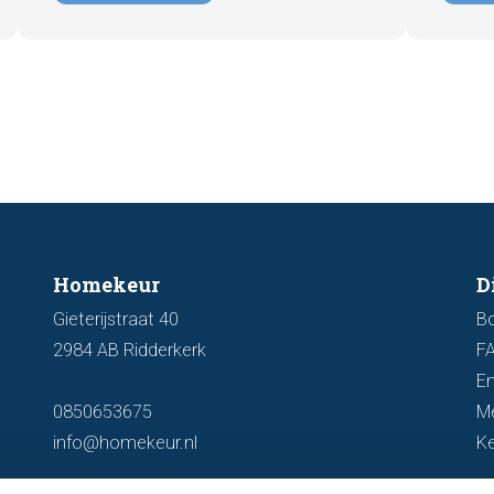
tijdens
belangrijk is en hoe u ervoor zorgt dat uw
zichtb
woning optimaal wordt gepresenteerd
funder
aan de markt.
artike
kenmer
u een 
Homekeur
D
Gieterijstraat 40
B
2984 AB Ridderkerk
F
En
0850653675
M
info@homekeur.nl
K