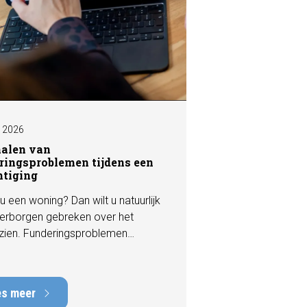
I 2026
nalen van
ringsproblemen tijdens een
htiging
u een woning? Dan wilt u natuurlijk
erborgen gebreken over het
zien. Funderingsproblemen
n tot de meest kostbare
en die een woning kan hebben,
rstelkosten die kunnen oplopen
es meer
nduizenden euro's. Gelukkig zijn er