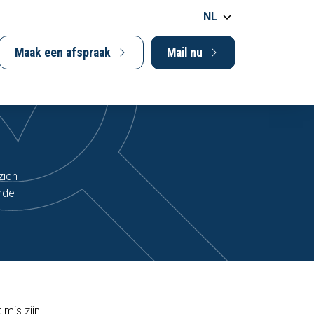
NL
Maak een afspraak
Mail nu
zich
nde
mis zijn