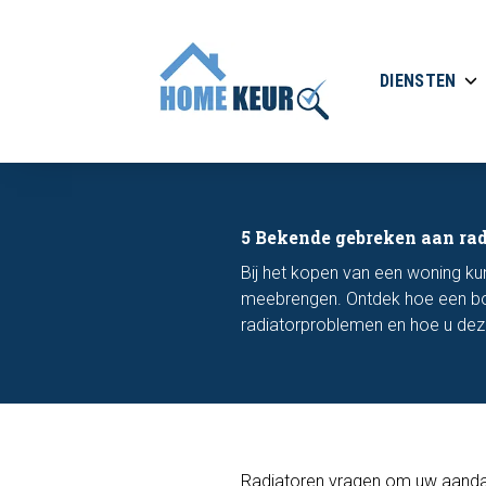
DIENSTEN
5 Bekende gebreken aan ra
Bij het kopen van een woning ku
meebrengen. Ontdek hoe een bou
radiatorproblemen en hoe u de
Radiatoren vragen om uw aandach