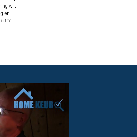
ing wilt
ng en
uit te