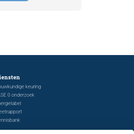
 een bezichtiging vaak al signalen
aar die kunnen wijzen op
ingsschade of verzakkingen. In dit
l bespreken we zeven belangrijke
ken waarop u kunt letten voordat
bod uitbrengt.
iensten
ouwkundige keuring
ASE 0 onderzoek
ergielabel
eetrapport
ennisbank