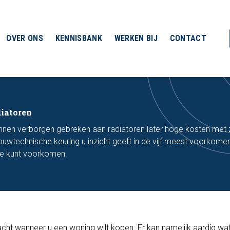
OVER ONS
KENNISBANK
WERKEN BIJ
CONTACT
diatoren
nnen verborgen gebreken aan radiatoren later hoge kosten met 
wtechnische keuring u inzicht geeft in de vijf meest voorkome
ze kunt voorkomen.
t wanneer u een woning wilt kopen. Er kan namelijk aardig wat 