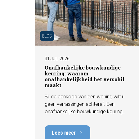
BLOG
31 JULI 2026
Onafhankelijke bouwkundige
keuring: waarom
onafhankelijkheid het verschil
maakt
Bij de aankoop van een woning wilt u
geen verrassingen achteraf. Een
onafhankelijke bouwkundige keuring
geeft u een objectief beeld van de
technische staat van de woning, inclusief
Lees meer
eventuele gebreken, onderhoudspunten