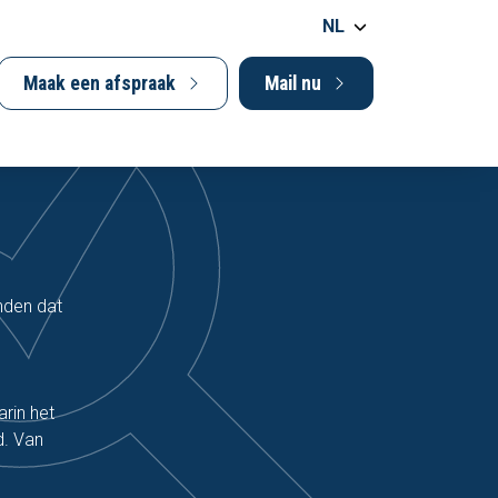
NL
Maak een afspraak
Mail nu
onden dat
rin het
d. Van