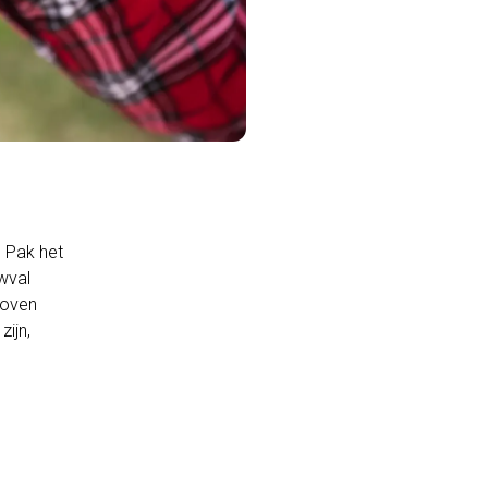
. Pak het
wval
boven
ijn,