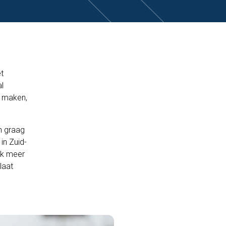
t
al
e maken,
en graag
in Zuid-
ak meer
laat
.