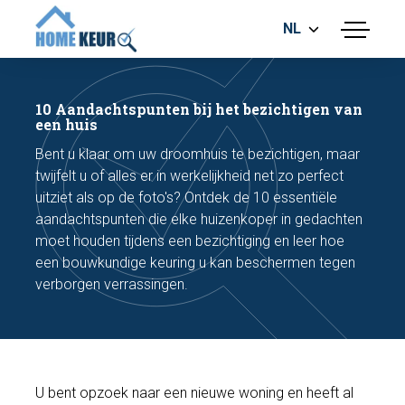
NL
menu
BOUWKUNDIGE KEURING
ENERGIELABEL
10 Aandachtspunten bij het bezichtigen van
MEETRAPPORT
een huis
FUNDERINGSRISICO ONDERZOEK
Bent u klaar om uw droomhuis te bezichtigen, maar
twijfelt u of alles er in werkelijkheid net zo perfect
uitziet als op de foto's? Ontdek de 10 essentiële
aandachtspunten die elke huizenkoper in gedachten
moet houden tijdens een bezichtiging en leer hoe
een bouwkundige keuring u kan beschermen tegen
verborgen verrassingen.
Maak een afspraak
Bel nu
U bent opzoek naar een nieuwe woning en heeft al