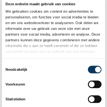
bouwkundige keuring geeft u een objectief
Deze website maakt gebruik van cookies
beeld van de technische staat van de
We gebruiken cookies om content en advertenties te
woning, inclusief eventuele gebreken,
personaliseren, om functies voor social media te bieden
Lees meer
onderhoudspunten en te verwachten
en om ons websiteverkeer te analyseren. Ook delen we
herstelkosten. In deze blog leest u waarom
informatie over uw gebruik van onze site met onze
onafhankelijkheid zo belangrijk is en hoe
partners voor social media, adverteren en analyse. Deze
een deskundige bouwkundige inspectie u
partners kunnen deze gegevens combineren met andere
helpt om met vertrouwen een woning te
informatie die u aan ze heeft verstrekt of die ze hebben
kopen of te verkopen.
verzameld op basis van uw gebruik van hun services.
T
Noodzakelijk
o
e
s
Voorkeuren
t
e
m
Statistieken
m