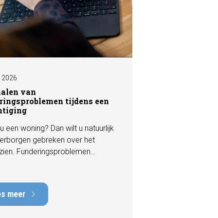
I 2026
nalen van
ringsproblemen tijdens een
htiging
u een woning? Dan wilt u natuurlijk
erborgen gebreken over het
zien. Funderingsproblemen
n tot de meest kostbare
en die een woning kan hebben,
rstelkosten die kunnen oplopen
es meer
nduizenden euro's. Gelukkig zijn er
 een bezichtiging vaak al signalen