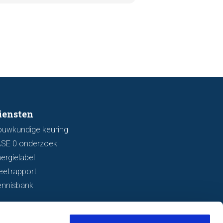
aar die kunnen wijzen op
ingsschade of verzakkingen. In dit
l bespreken we zeven belangrijke
ken waarop u kunt letten voordat
bod uitbrengt.
iensten
ouwkundige keuring
ASE 0 onderzoek
ergielabel
eetrapport
ennisbank