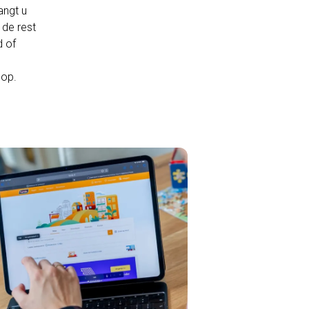
angt u
 de rest
d of
 op.