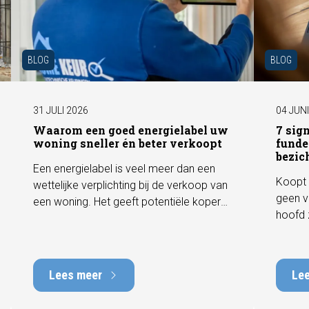
BLOG
BLOG
31 JULI 2026
04 JUN
Waarom een goed energielabel uw
7 sig
woning sneller én beter verkoopt
funde
bezic
Een energielabel is veel meer dan een
Koopt 
wettelijke verplichting bij de verkoop van
geen v
een woning. Het geeft potentiële kopers
hoofd 
direct inzicht in de energiezuinigheid van
behore
de woning en kan een positieve invloed
gebrek
hebben op de verkoopbaarheid en
met he
waarde. In deze blog leggen we uit
Lees meer
Le
tot tie
waarom een actueel energielabel
tijdens
belangrijk is en hoe u ervoor zorgt dat uw