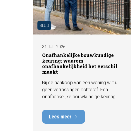
BLOG
31 JULI 2026
Onafhankelijke bouwkundige
keuring: waarom
onafhankelijkheid het verschil
maakt
Bij de aankoop van een woning wilt u
geen verrassingen achteraf. Een
onafhankelijke bouwkundige keuring
geeft u een objectief beeld van de
technische staat van de woning, inclusief
Lees meer
eventuele gebreken, onderhoudspunten
en te verwachten herstelkosten. In deze