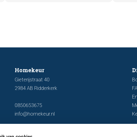
zichtb
woning optimaal wordt gepresenteerd
funder
aan de markt.
artike
kenmer
u een 
Homekeur
D
Gieterijstraat 40
B
2984 AB Ridderkerk
F
En
0850653675
M
info@homekeur.nl
K
ik van cookies