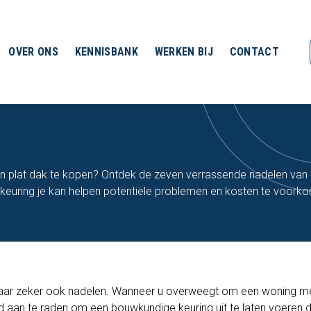
OVER ONS
KENNISBANK
WERKEN BIJ
CONTACT
 plat dak te kopen? Ontdek de zeven verrassende nadelen van 
euring je kan helpen potentiële problemen en kosten te voork
maar zeker ook nadelen. Wanneer u overweegt om een woning m
tijd aan te raden om een
bouwkundige keuring
uit te laten voeren 