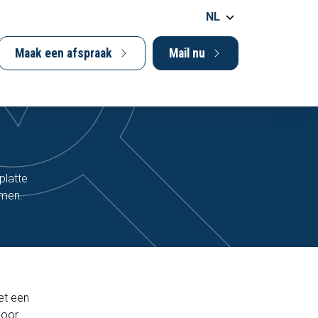
NL
Maak een afspraak
Mail nu
platte
omen.
et een
door