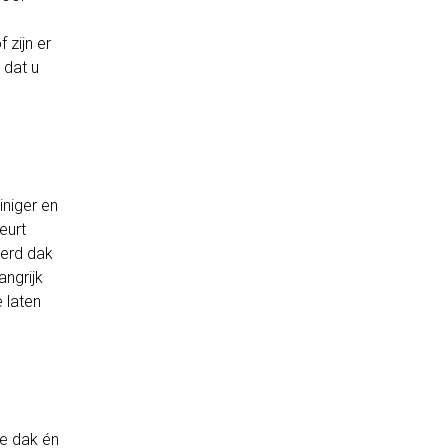
 zijn er
 dat u
iniger en
eurt
eerd dak
angrijk
e laten
tte dak én