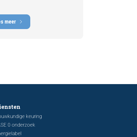
n tot de meest kostbare
en die een woning kan hebben,
rstelkosten die kunnen oplopen
es meer
nduizenden euro's. Gelukkig zijn er
 een bezichtiging vaak al signalen
aar die kunnen wijzen op
ingsschade of verzakkingen. In dit
l bespreken we zeven belangrijke
ken waarop u kunt letten voordat
bod uitbrengt.
iensten
ouwkundige keuring
ASE 0 onderzoek
ergielabel