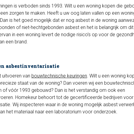
ingen is verboden sinds 1993. Wilt u een woning kopen die gebo
 geen zorgen te maken. Heeft u uw oog laten vallen op een wonin
Dan is het goed mogelijk dat er nog asbest in de woning aanwezi
bonden of niet-hechtgebonden asbest en het is belangrijk om dit
ervan in een woning levert de nodige risico’s op voor de gezond
an een brand.
n asbestinventarisatie
t uitvoeren van
bouwtechnische keuringen
. Wilt u een woning ko
e precieze staat van de woning? Dan voeren wij een bouwtechnis
g in of vóór 1993 gebouwd? Dan is het verstandig om ook een
n voeren. Homekeur behoort tot de gecertificeerde bedrijven voor
satie. Wij inspecteren waar in de woning mogelijk asbest verwerk
s van het materiaal naar een laboratorium voor onderzoek.