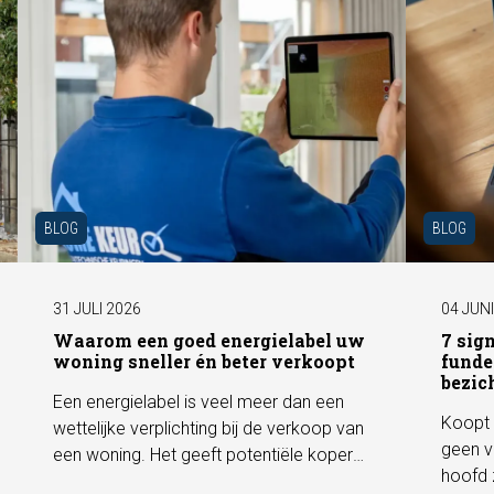
BLOG
BLOG
31 JULI 2026
04 JUN
Waarom een goed energielabel uw
7 sig
woning sneller én beter verkoopt
funde
bezic
Een energielabel is veel meer dan een
Koopt 
wettelijke verplichting bij de verkoop van
geen v
een woning. Het geeft potentiële kopers
hoofd 
direct inzicht in de energiezuinigheid van