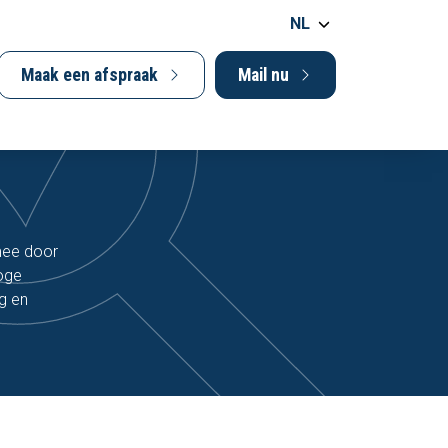
NL
Maak een afspraak
Mail nu
mee door
hoge
g en