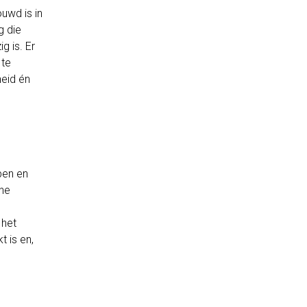
uwd is in
g die
g is. Er
 te
heid én
pen en
che
 het
t is en,