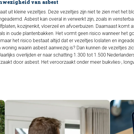
anwezigheid van asbest
at uit kleine vezeltjes. Deze vezeltjes zijn niet te zien met het b
geademd. Asbest kan overal in verwerkt zijn, zoals in vensterba
fplaten, kozijnenkit, vloerzeil en afvoerbuizen. Daarnaast komt 
als in oude plantenbakken. Het vormt geen risico wanneer het g
 maar het risico bestaat altijd dat er vezeltjes loslaten en ingea
n woning waarin asbest aanwezig is? Dan kunnen de vezeltjes zi
arlijks overlijden er naar schatting 1.300 tot 1.500 Nederlander
aakt door asbest. Het veroorzaakt onder meer buikvlies-, longv