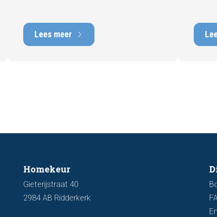
behore
de woning en kan een positieve invloed
gebrek
hebben op de verkoopbaarheid en
met he
waarde. In deze blog leggen we uit
Lees meer
Le
tot tie
waarom een actueel energielabel
tijdens
belangrijk is en hoe u ervoor zorgt dat uw
zichtb
woning optimaal wordt gepresenteerd
funder
aan de markt.
artike
kenmer
u een 
Homekeur
D
Gieterijstraat 40
B
2984 AB Ridderkerk
F
En