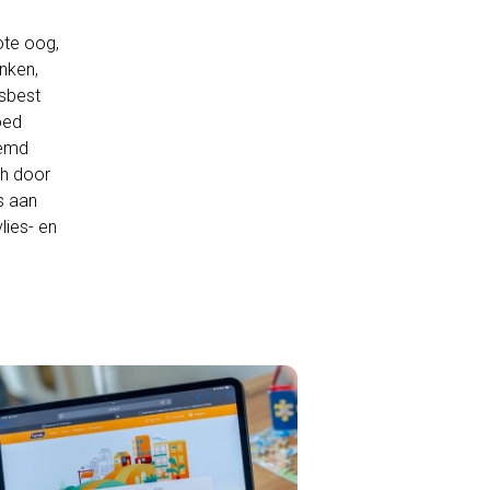
lote oog,
nken,
asbest
oed
demd
ch door
s aan
lies- en