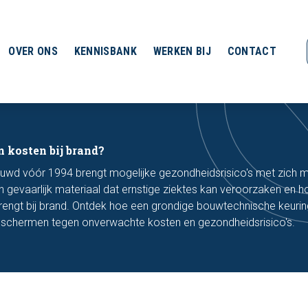
OVER ONS
KENNISBANK
WERKEN BIJ
CONTACT
n kosten bij brand?
uwd vóór 1994 brengt mogelijke gezondheidsrisico's met zich 
 gevaarlijk materiaal dat ernstige ziektes kan veroorzaken en 
engt bij brand. Ontdek hoe een grondige bouwtechnische keurin
beschermen tegen onverwachte kosten en gezondheidsrisico's.