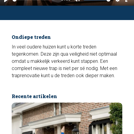
P
M
S
E
l
u
e
n
a
t
t
t
y
e
t
e
Ondiepe treden
i
r
n
f
In veel oudere huizen kunt u korte treden
tegenkomen. Deze zijn qua veiligheid niet optimaal
g
u
omdat u makkelijk verkeerd kunt stappen. Een
s
l
compleet nieuwe trap is niet per sé nodig. Met een
l
traprenovatie kunt u de treden ook dieper maken.
s
c
r
Recente artikelen
e
e
n