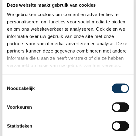
bouwkundige keuring geeft u een objectief
Deze website maakt gebruik van cookies
beeld van de technische staat van de
We gebruiken cookies om content en advertenties te
woning, inclusief eventuele gebreken,
personaliseren, om functies voor social media te bieden
Lees meer
onderhoudspunten en te verwachten
en om ons websiteverkeer te analyseren. Ook delen we
herstelkosten. In deze blog leest u waarom
informatie over uw gebruik van onze site met onze
onafhankelijkheid zo belangrijk is en hoe
partners voor social media, adverteren en analyse. Deze
een deskundige bouwkundige inspectie u
partners kunnen deze gegevens combineren met andere
helpt om met vertrouwen een woning te
informatie die u aan ze heeft verstrekt of die ze hebben
kopen of te verkopen.
verzameld op basis van uw gebruik van hun services.
T
Noodzakelijk
o
e
s
Voorkeuren
t
e
m
Statistieken
m