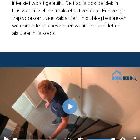
intensief wordt gebruikt. De trap is ook de plek in
huis waar u zich het makkelijkst verstapt. Een veilige
trap voorkomt veel valpartijen. In dit blog bespreken
we concrete tips bespreken waar u op kunt letten
als u een huis koopt.
P
l
a
y
01:38