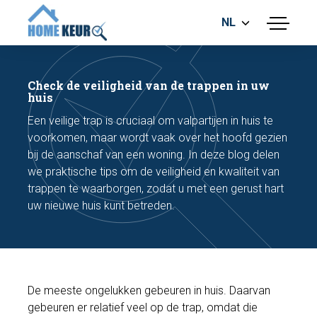
NL
menu
BOUWKUNDIGE KEURING
ENERGIELABEL
Check de veiligheid van de trappen in uw
MEETRAPPORT
huis
FUNDERINGSRISICO ONDERZOEK
Een veilige trap is cruciaal om valpartijen in huis te
voorkomen, maar wordt vaak over het hoofd gezien
bij de aanschaf van een woning. In deze blog delen
we praktische tips om de veiligheid en kwaliteit van
trappen te waarborgen, zodat u met een gerust hart
uw nieuwe huis kunt betreden.
Maak een afspraak
Bel nu
De meeste ongelukken gebeuren in huis. Daarvan
gebeuren er relatief veel op de trap, omdat die