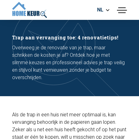
NL
menu
BOUWKUNDIGE KEURING
ENERGIELABEL
Trap aan vervanging toe: 4 renovatietips!
MEETRAPPORT
Overweeg je de renovatie van je trap, maar
FUNDERINGSRISICO ONDERZOEK
schrikken de kosten je af? Ontdek hoe je met
slimme keuzes en professioneel advies je trap veilig
en stijlvol kunt vernieuwen zonder je budget te
overschrijden.
Maak een afspraak
Als de trap in een huis niet meer optimaal is, kan
vervanging behoorlijk in de papieren gaan lopen.
Bel nu
Zeker als u net een huis heeft gekocht of op het punt
staat er één te kopen, wilt u misschien op zoek naar