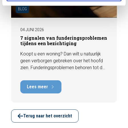
BLOG
04 JUNI 2026
7 signalen van funderingsproblemen
tijdens een bezichtiging
Koopt u een woning? Dan wilt u natuurlijk
geen verborgen gebreken over het hoofd
zien. Funderingsproblemen behoren tot de
meest kostbare gebreken die een woning
kan hebben, met herstelkosten die kunnen
Lees meer
oplopen tot tienduizenden euro's. Gelukkig
zijn er tijdens een bezichtiging vaak al
signalen zichtbaar die kunnen wijzen op
funderingsschade of verzakkingen. In dit
artikel bespreken we zeven belangrijke
Terug naar het overzicht
kenmerken waarop u kunt letten voordat u