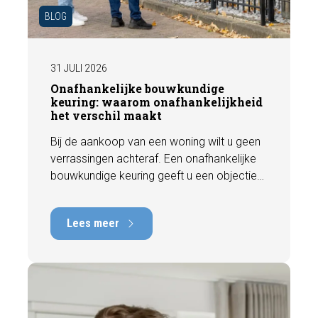
BLOG
31 JULI 2026
Onafhankelijke bouwkundige
keuring: waarom onafhankelijkheid
het verschil maakt
Bij de aankoop van een woning wilt u geen
verrassingen achteraf. Een onafhankelijke
bouwkundige keuring geeft u een objectief
beeld van de technische staat van de
woning, inclusief eventuele gebreken,
Lees meer
onderhoudspunten en te verwachten
herstelkosten. In deze blog leest u waarom
onafhankelijkheid zo belangrijk is en hoe
een deskundige bouwkundige inspectie u
helpt om met vertrouwen een woning te
kopen of te verkopen.