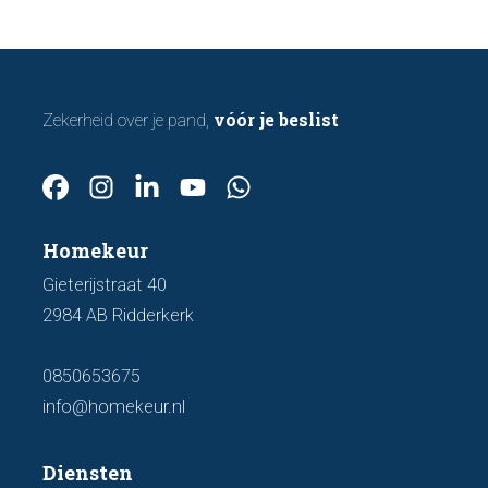
een bod uitbrengt.
vóór je beslist
Zekerheid over je pand,
Homekeur
Gieterijstraat 40
2984 AB Ridderkerk
0850653675
info@homekeur.nl
Diensten