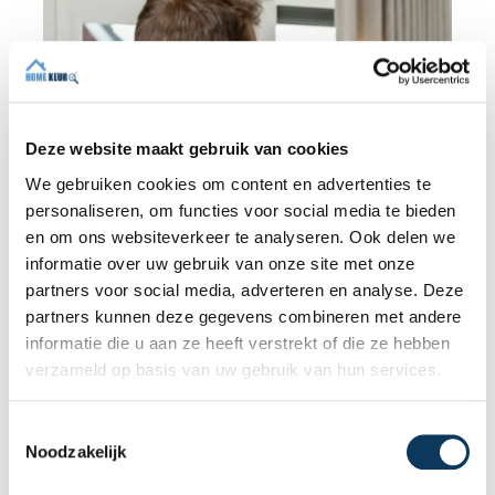
Deze website maakt gebruik van cookies
We gebruiken cookies om content en advertenties te
personaliseren, om functies voor social media te bieden
en om ons websiteverkeer te analyseren. Ook delen we
informatie over uw gebruik van onze site met onze
BLOG
partners voor social media, adverteren en analyse. Deze
partners kunnen deze gegevens combineren met andere
informatie die u aan ze heeft verstrekt of die ze hebben
31 JULI 2026
verzameld op basis van uw gebruik van hun services.
Waarom een goed energielabel uw
woning sneller én beter verkoopt
T
Noodzakelijk
o
Een energielabel is veel meer dan een
e
wettelijke verplichting bij de verkoop van