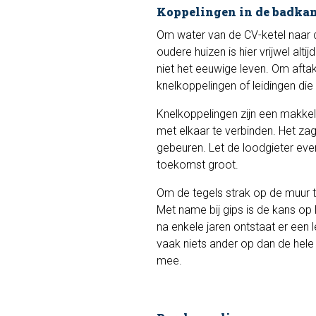
Koppelingen in de badka
Om water van de CV-ketel naar de
oudere huizen is hier vrijwel alt
niet het eeuwige leven. Om aftak
knelkoppelingen of leidingen di
Knelkoppelingen zijn een makkel
met elkaar te verbinden. Het za
gebeuren. Let de loodgieter even
toekomst groot.
Om de tegels strak op de muur te
Met name bij gips is de kans op
na enkele jaren ontstaat er een l
vaak niets ander op dan de hel
mee.