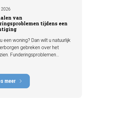
I 2026
nalen van
ringsproblemen tijdens een
htiging
u een woning? Dan wilt u natuurlijk
erborgen gebreken over het
zien. Funderingsproblemen
n tot de meest kostbare
en die een woning kan hebben,
rstelkosten die kunnen oplopen
es meer
nduizenden euro's. Gelukkig zijn er
 een bezichtiging vaak al signalen
aar die kunnen wijzen op
ingsschade of verzakkingen. In dit
l bespreken we zeven belangrijke
ken waarop u kunt letten voordat
bod uitbrengt.