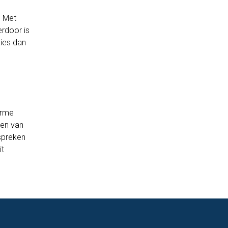
. Met
erdoor is
kies dan
arme
iten van
espreken
it