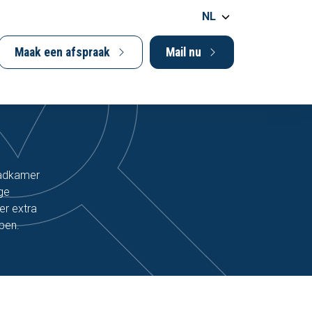
NL
Maak een afspraak
Mail nu
badkamer
ge
er extra
open.