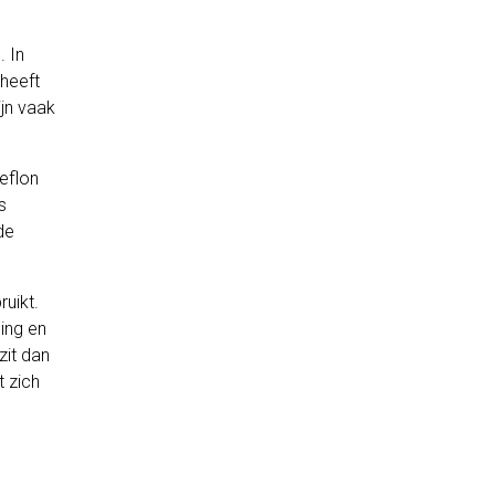
. In
 heeft
ijn vaak
eflon
s
de
uikt.
ing en
zit dan
 zich