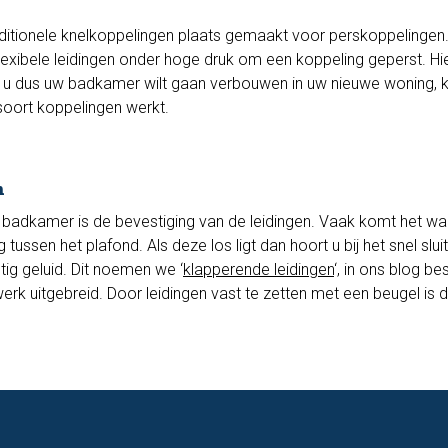
aditionele knelkoppelingen plaats gemaakt voor perskoppelingen
xibele leidingen onder hoge druk om een koppeling geperst. Hi
ls u dus uw badkamer wilt gaan verbouwen in uw nieuwe woning, 
soort koppelingen werkt.
n
 badkamer is de bevestiging van de leidingen. Vaak komt het w
g tussen het plafond. Als deze los ligt dan hoort u bij het snel slu
htig geluid. Dit noemen we ‘
klapperende leidingen
‘, in ons blog b
erk uitgebreid. Door leidingen vast te zetten met een beugel is d