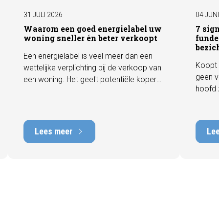
31 JULI 2026
04 JUN
Waarom een goed energielabel uw
7 sig
woning sneller én beter verkoopt
funde
bezic
Een energielabel is veel meer dan een
Koopt 
wettelijke verplichting bij de verkoop van
geen v
een woning. Het geeft potentiële kopers
hoofd 
direct inzicht in de energiezuinigheid van
behore
de woning en kan een positieve invloed
gebrek
hebben op de verkoopbaarheid en
met he
waarde. In deze blog leggen we uit
Lees meer
Le
tot tie
waarom een actueel energielabel
tijdens
belangrijk is en hoe u ervoor zorgt dat uw
zichtb
woning optimaal wordt gepresenteerd
funder
aan de markt.
artike
kenmer
u een 