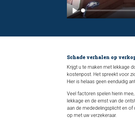
P
l
a
y
Schade verhalen op verko
Krijgt u te maken met lekkage d
kostenpost. Het spreekt voor zi
Hier is helaas geen eenduidig a
Veel factoren spelen hierin mee
lekkage en de ernst van de onts
aan de mededelingsplicht en of u
op met uw verzekeraar.