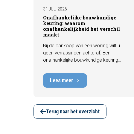
31 JULI 2026
Onafhankelijke bouwkundige
keuring: waarom
onafhankelijkheid het verschil
maakt
Bij de aankoop van een woning wilt u
geen verrassingen achteraf. Een
onafhankelijke bouwkundige keuring
geeft u een objectief beeld van de
technische staat van de woning, inclusief
Lees meer
eventuele gebreken, onderhoudspunten
en te verwachten herstelkosten. In deze
blog leest u waarom onafhankelijkheid
zo belangrijk is en hoe een deskundige
bouwkundige inspectie u helpt om met
Terug naar het overzicht
vertrouwen een woning te kopen of te
verkopen.