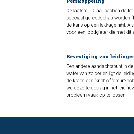
Perskoppeling
De laatste 10 jaar hebben de tr
speciaal gereedschap worden fle
de kans op een lekkage nihil. A
voor een loodgieter die met dit 
Bevestiging van leidinge
Een andere aandachtspunt in de
water van zolder en ligt de leidin
de kraan een ‘knal’ of ‘dreun’-ac
we deze terugslag in het leidingw
probleem vaak op te lossen.